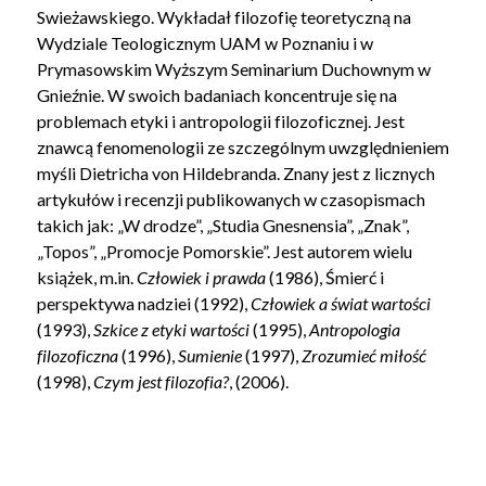
Swieżawskiego. Wykładał filozofię teoretyczną na
Wydziale Teologicznym UAM w Poznaniu i w
Prymasowskim Wyższym Seminarium Duchownym w
Gnieźnie. W swoich badaniach koncentruje się na
problemach etyki i antropologii filozoficznej. Jest
znawcą fenomenologii ze szczególnym uwzględnieniem
myśli Dietricha von Hildebranda. Znany jest z licznych
artykułów i recenzji publikowanych w czasopismach
takich jak: „W drodze”, „Studia Gnesnensia”, „Znak”,
„Topos”, „Promocje Pomorskie”. Jest autorem wielu
książek, m.in.
Człowiek i prawda
(1986), Śmierć i
perspektywa nadziei (1992),
Człowiek a świat wartości
(1993),
Szkice z etyki wartości
(1995),
Antropologia
filozoficzna
(1996),
Sumienie
(1997),
Zrozumieć miłość
(1998),
Czym jest filozofia?
, (2006).