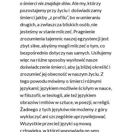
o śmierci nie znajduje słów
. Ale my, którzy
pozostajemy przy życiu i doświadczamy
śmierci jakby „z profilu”, bo w umieraniu
drugich, a zwłaszcza bliskich osób, nie
jesteśmy w stanie milczeć. Pragnienie
zrozumienia tajemnic naszej egzystencji jest
zbyt silne, abyśmy mogli milczeć o tym, co
bezpośrednio dotyczy nas samych. Usiłujemy
więc na różne sposoby wysłowić nasze
doświadczenie śmierci, aby ją bliżej określić i
zrozumieć jej obecność w naszym życiu. Z
tego powodu mówimy o śmierci różnymi
językami; językiem możliwie ścisłym w nauce,
w filozofii, w teologii, ale też językiem
obrazów i mitów w sztuce, w poezji, w religii.
Żadnego z tych języków nie możemy z góry
wykluczyć ani szczególnie uprzywilejować.
Wszystkie przecież języki są mową
człowieka, w której wypowiada on sens