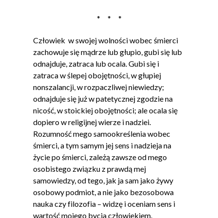
* * *
Człowiek w swojej wolności wobec śmierci
zachowuje się mądrze lub głupio, gubi się lub
odnajduje, zatraca lub ocala. Gubi się i
zatraca w ślepej obojętności, w głupiej
nonszalancji, w rozpaczliwej niewiedzy;
odnajduje się już w patetycznej zgodzie na
nicość, w stoickiej obojętności; ale ocala się
dopiero w religijnej wierze i nadziei.
Rozumność mego samookreślenia wobec
śmierci, a tym samym jej sens i nadzieja na
życie po śmierci, zależą zawsze od mego
osobistego związku z prawdą mej
samowiedzy, od tego, jak ja sam jako żywy
osobowy podmiot, a nie jako bezosobowa
nauka czy filozofia – widzę i oceniam sens i
wartość mojego bycia człowiekiem.