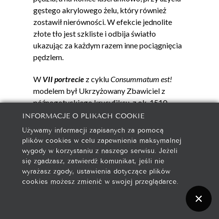
gęstego akrylowego żelu, który również
zostawił nierówności. W efekcie jednolite
złote tło jest szkliste i odbija światło
ukazując za każdym razem inne pociągnięcia
pędzlem.
W
VII portrecie
z cyklu
Consummatum est!
modelem był Ukrzyżowany Zbawiciel z
późnogotyckiego krucyfiksu, z ok. 1510-
1520 r. Znajduje się on w toruńskim kościele
INFORMACJE O PLIKACH COOKIE
Wniebowzięcia Najświętszej Marii Panny.
Używamy informacji zapisanych za pomocą
Średniowieczna rzeźba przedstawia
plików cookies w celu zapewnienia maksymalnej
mężczyznę o delikatnej budowie ciała i
wygody w korzystaniu z naszego serwisu. Jeżeli
się zgadzasz, zatwierdź komunikat, jeśli nie
lokalnej urodzie, dlatego w tle zastosowałem
wyrażasz zgody, ustawienia dotyczące plików
gęste, płytkie i delikatne nacięcia nożem,
cookies możesz zmienić w swojej przeglądarce.
dzięki którym powstały wypukłe linie,
pasujące do całości przedstawienia; fakturę
aureoli uzyskałem mieszając farbę z piaskiem