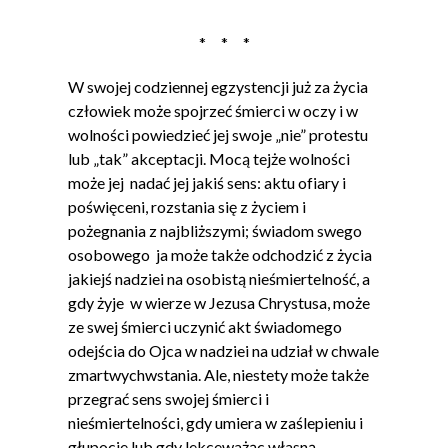
* * *
W swojej codziennej egzystencji już za życia
człowiek może spojrzeć śmierci w oczy i w
wolności powiedzieć jej swoje „nie” protestu
lub „tak” akceptacji. Mocą tejże wolności
może jej nadać jej jakiś sens: aktu ofiary i
poświęceni, rozstania się z życiem i
pożegnania z najbliższymi; świadom swego
osobowego ja może także odchodzić z życia
jakiejś nadziei na osobistą nieśmiertelność, a
gdy żyje w wierze w Jezusa Chrystusa, może
ze swej śmierci uczynić akt świadomego
odejścia do Ojca w nadziei na udział w chwale
zmartwychwstania. Ale, niestety może także
przegrać sens swojej śmierci i
nieśmiertelności, gdy umiera w zaślepieniu i
głupocie lub gdy lekceważąc własną