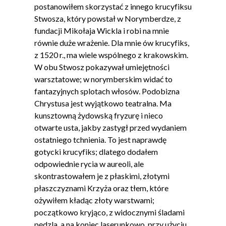
postanowiłem skorzystać z innego krucyfiksu
Stwosza, który powstał w Norymberdze, z
fundacji Mikołaja Wickla i robi na mnie
równie duże wrażenie. Dla mnie ów krucyfiks,
z 1520 r., ma wiele wspólnego z krakowskim.
W obu Stwosz pokazywał umiejętności
warsztatowe; w norymberskim widać to
fantazyjnych splotach włosów. Podobizna
Chrystusa jest wyjątkowo teatralna. Ma
kunsztowną żydowską fryzurę i nieco
otwarte usta, jakby zastygł przed wydaniem
ostatniego tchnienia. To jest naprawdę
gotycki krucyfiks; dlatego dodałem
odpowiednie rycia w aureoli, ale
skontrastowałem je z płaskimi, złotymi
płaszczyznami Krzyża oraz tłem, które
ożywiłem kładąc złoty warstwami;
początkowo kryjąco, z widocznymi śladami
pędzla, a na koniec laserunkowo, przy użyciu