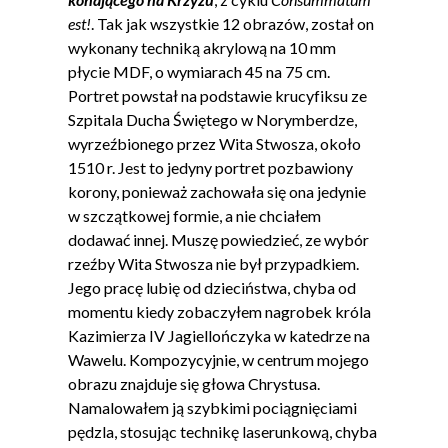
est!
. Tak jak wszystkie 12 obrazów, został on
wykonany techniką akrylową na 10 mm
płycie MDF, o wymiarach 45 na 75 cm.
Portret powstał na podstawie krucyfiksu ze
Szpitala Ducha Świętego w Norymberdze,
wyrzeźbionego przez Wita Stwosza, około
1510 r. Jest to jedyny portret pozbawiony
korony, ponieważ zachowała się ona jedynie
w szczątkowej formie, a nie chciałem
dodawać innej. Muszę powiedzieć, ze wybór
rzeźby Wita Stwosza nie był przypadkiem.
Jego pracę lubię od dzieciństwa, chyba od
momentu kiedy zobaczyłem nagrobek króla
Kazimierza IV Jagiellończyka w katedrze na
Wawelu. Kompozycyjnie, w centrum mojego
obrazu znajduje się głowa Chrystusa.
Namalowałem ją szybkimi pociągnięciami
pędzla, stosując technikę laserunkową, chyba