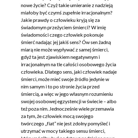
nowe życie? Czyż takie umieranie z nadzieją
miałoby być czymś zupełnie irracjonalnym?
Jakie prawdy o człowieku kryją się za
świadomym przeżyciem śmierci? W imię
świadomości czego człowiek pokonuje
śmierć nadając jej jakiś sens? Ów sen żadną
miarą nie może wypływać z samej śmierci,
gdyż ta jest zjawiskiem negatywnym i
irracjonalnym na tle całości osobowego życia
człowieka. Dlatego sens, jaki człowiek nadaje
śmierci, może mieć swoje źródło jedynie w
nim samym i to po stronie życia przed
śmiercią, a więc w jego własnym rozumieniu
swojej osobowej egzystencji w świecie – albo
też poza nim. Jednocześnie wiele przemawia
za tym, że człowiek mocą swojego
twórczego „fiat” nie jest zdolny pomyśleć i
utrzymać w mocy takiego sensu śmierci,