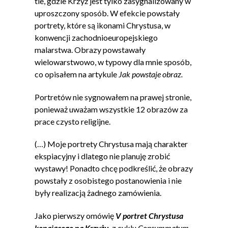
tle, gdzie Krzyż jest tylko zasygnalizowany w
uproszczony sposób. W efekcie powstały
portrety, które są ikonami Chrystusa, w
konwencji zachodnioeuropejskiego
malarstwa. Obrazy powstawały
wielowarstwowo, w typowy dla mnie sposób,
co opisałem na artykule
Jak powstaje obraz.
Portretów nie sygnowałem na prawej stronie,
ponieważ uważam wszystkie 12 obrazów za
prace czysto religijne.
(…) Moje portrety Chrystusa mają charakter
ekspiacyjny i dlatego nie planuję zrobić
wystawy! Ponadto chcę podkreślić, że obrazy
powstały z osobistego postanowienia i nie
były realizacją żadnego zamówienia.
Jako pierwszy omówię
V portret Chrystusa
konającego na Krzyżu
, z cyklu
Consummatum