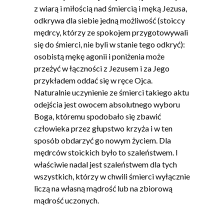
z wiarą i miłością nad śmiercią i męką Jezusa,
odkrywa dla siebie jedną możliwość (stoiccy
mędrcy, którzy ze spokojem przygotowywali
się do śmierci, nie byli w stanie tego odkryć):
osobistą mękę agonii i poniżenia może
przeżyć w łączności z Jezusem i za Jego
przykładem oddać się w ręce Ojca.
Naturalnie uczynienie ze śmierci takiego aktu
odejścia jest owocem absolutnego wyboru
Boga, któremu spodobało się zbawić
człowieka przez głupstwo krzyża i w ten
sposób obdarzyć go nowym życiem. Dla
mędrców stoickich było to szaleństwem. I
właściwie nadal jest szaleństwem dla tych
wszystkich, którzy w chwili śmierci wyłącznie
liczą na własną mądrość lub na zbiorową
mądrość uczonych.