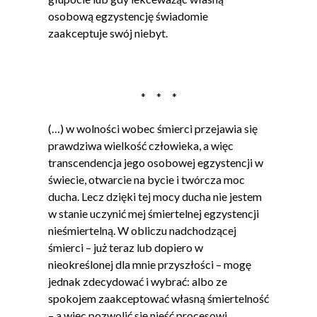
osobową egzystencję świadomie
zaakceptuje swój niebyt.
* * *
(…) w wolności wobec śmierci przejawia się
prawdziwa wielkość człowieka, a więc
transcendencja jego osobowej egzystencji w
świecie, otwarcie na bycie i twórcza moc
ducha. Lecz dzięki tej mocy ducha nie jestem
w stanie uczynić mej śmiertelnej egzystencji
nieśmiertelną. W obliczu nadchodzącej
śmierci – już teraz lub dopiero w
nieokreślonej dla mnie przyszłości – mogę
jednak zdecydować i wybrać: albo ze
spokojem zaakceptować własną śmiertelność
– a więc pozwolić się nieść procesowi