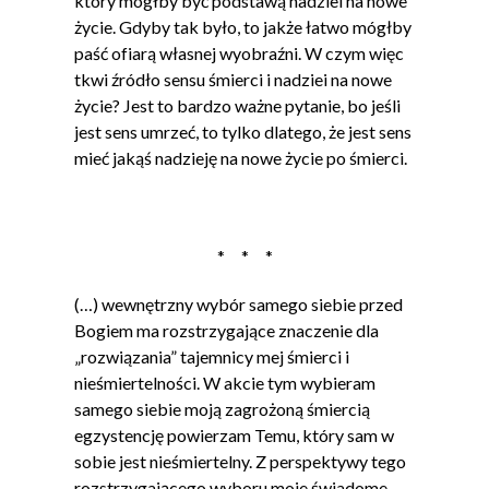
który mógłby być podstawą nadziei na nowe
życie. Gdyby tak było, to jakże łatwo mógłby
paść ofiarą własnej wyobraźni. W czym więc
tkwi źródło sensu śmierci i nadziei na nowe
życie? Jest to bardzo ważne pytanie, bo jeśli
jest sens umrzeć, to tylko dlatego, że jest sens
mieć jakąś nadzieję na nowe życie po śmierci.
* * *
(…) wewnętrzny wybór samego siebie przed
Bogiem ma rozstrzygające znaczenie dla
„rozwiązania” tajemnicy mej śmierci i
nieśmiertelności. W akcie tym wybieram
samego siebie moją zagrożoną śmiercią
egzystencję powierzam Temu, który sam w
sobie jest nieśmiertelny. Z perspektywy tego
rozstrzygającego wyboru moje świadome