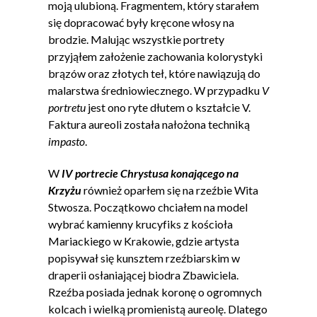
moją ulubioną. Fragmentem, który starałem
się dopracować były kręcone włosy na
brodzie. Malując wszystkie portrety
przyjąłem założenie zachowania kolorystyki
brązów oraz złotych teł, które nawiązują do
malarstwa średniowiecznego. W przypadku
V
portretu
jest ono ryte dłutem o kształcie V.
Faktura aureoli została nałożona techniką
impasto
.
W
IV portrecie Chrystusa konającego na
Krzyżu
również oparłem się na rzeźbie Wita
Stwosza. Początkowo chciałem na model
wybrać kamienny krucyfiks z kościoła
Mariackiego w Krakowie, gdzie artysta
popisywał się kunsztem rzeźbiarskim w
draperii osłaniającej biodra Zbawiciela.
Rzeźba posiada jednak koronę o ogromnych
kolcach i wielką promienistą aureolę. Dlatego