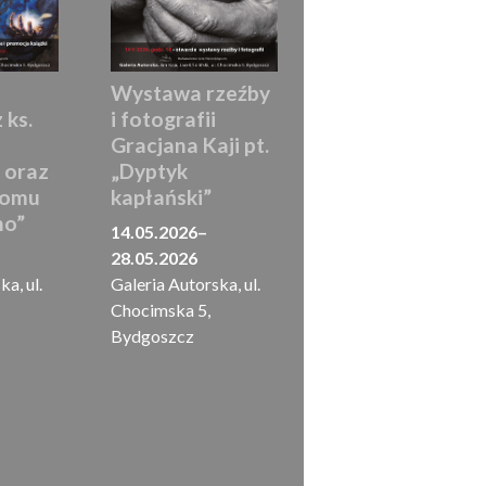
Wystawa rzeźby
 ks.
i fotografii
Gracjana Kaji pt.
 oraz
„Dyptyk
tomu
kapłański”
no”
14.05.2026
–
28.05.2026
a, ul.
Galeria Autorska, ul.
Chocimska 5,
Bydgoszcz