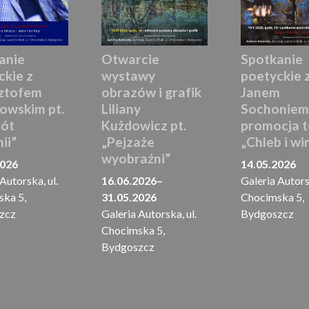
anie
Otwarcie
Spotkanie
ckie z
wystawy
poetyckie z
ztofem
obrazów i grafik
Janem
owskim pt.
Liliany
Sochoniem
ót
Kużdowicz pt.
promocja 
ii”
„Pejzaże
„Chleb i wi
wyobraźni”
2026
14.05.2026
Autorska, ul.
16.06.2026
–
Galeria Autorsk
ka 5,
31.05.2026
Chocimska 5,
zcz
Galeria Autorska, ul.
Bydgoszcz
Chocimska 5,
Bydgoszcz