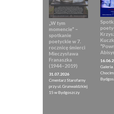
Spotk
„W tym
poety
momencie” –
Krzys
spotkanie
Kuczk
poetyckie w 7.
”Powr
rocznicę śmierci
Abisyn
Mieczysława
Franaszka
16.06.
(1944–2019)
Galeria 
Chocims
31.07.2026
Bydgos
Cmentarz Starofarny
przy ul. Grunwaldzkiej
15 w Bydgoszczy