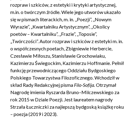
rozpraw i szkiców, z estetyki i krytyki artystycznej,
m.in. o twórczym źródle. Wiele jego utworów ukazało
się w pismach literackich, m. in. „Poezji”, „Nowym
Wyrazie”,
„Kwartalniku Artystycznym”, „Okolicy
poetów – Kwartalniku”, „Frazie”, „Toposie”,
„Twórczości”. Autor rozpraw i szkiców z estetyki m. in.
o współczesnych poetach, Zbigniewie Herbercie,
Czesławie Miłoszu, Stanisławie Grochowiaku,
Kazimierzu Świegockim, Kazimierzu Hoffmanie. Pełnił
funkcję przewodniczącego Oddziału Bydgoskiego
Polskiego Towarzystwa Filozoficznego. Wchodził w
skład Rady Redakcyjnej pisma
Filo-Sofija.
Otrzymał
Nagrodę imienia Ryszarda Bruno–Milczewskiego za
rok 2015 w Dziale Poezji. Jest laureatem nagrody
Strzała Łuczniczki za najlepszą bydgoską książkę roku
– poezja (2019 i 2023).