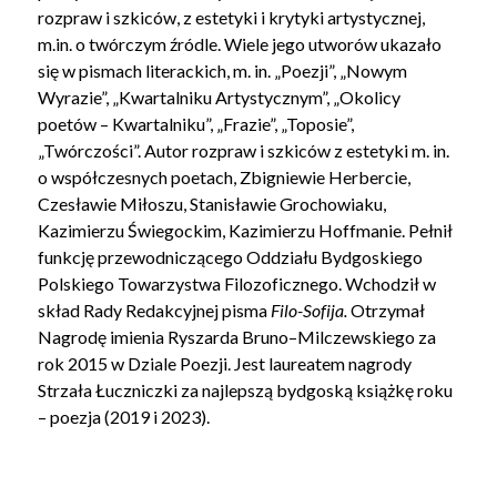
rozpraw i szkiców, z estetyki i krytyki artystycznej,
m.in. o twórczym źródle. Wiele jego utworów ukazało
się w pismach literackich, m. in. „Poezji”, „Nowym
Wyrazie”,
„Kwartalniku Artystycznym”, „Okolicy
poetów – Kwartalniku”, „Frazie”, „Toposie”,
„Twórczości”. Autor rozpraw i szkiców z estetyki m. in.
o współczesnych poetach, Zbigniewie Herbercie,
Czesławie Miłoszu, Stanisławie Grochowiaku,
Kazimierzu Świegockim, Kazimierzu Hoffmanie. Pełnił
funkcję przewodniczącego Oddziału Bydgoskiego
Polskiego Towarzystwa Filozoficznego. Wchodził w
skład Rady Redakcyjnej pisma
Filo-Sofija.
Otrzymał
Nagrodę imienia Ryszarda Bruno–Milczewskiego za
rok 2015 w Dziale Poezji. Jest laureatem nagrody
Strzała Łuczniczki za najlepszą bydgoską książkę roku
– poezja (2019 i 2023).