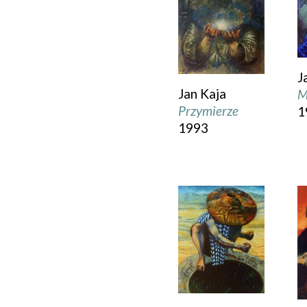
J
Jan Kaja
M
Przymierze
1
1993