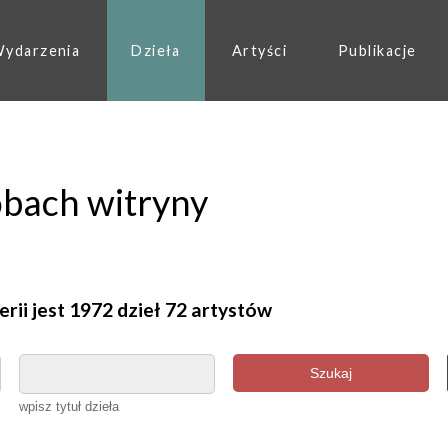
ydarzenia
Dzieła
Artyści
Publikacje
obach witryny
erii jest 1972 dzieł 72 artystów
Szukaj
wpisz tytuł dzieła