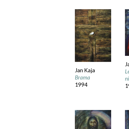
J
Jan Kaja
L
Brama
n
1994
1