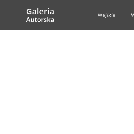
Wejście
W