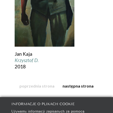
Jan Kaja
Krzysztof D.
2018
poprzednia strona
następna strona
INFORMACJE O PLIKACH COOKIE
Używamy informacji zapisanych za pomocą
galeria@autorska.pl