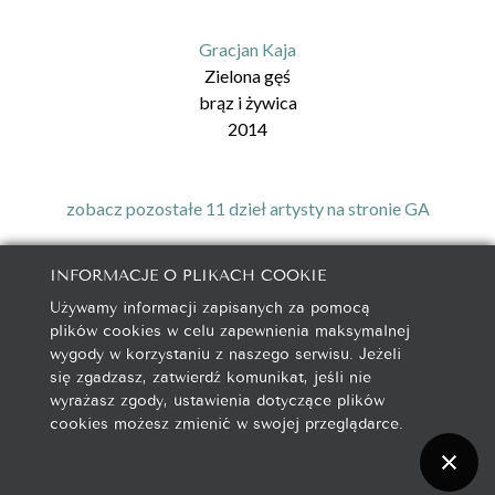
Gracjan Kaja
Zielona gęś
brąz i żywica
2014
zobacz pozostałe 11 dzieł artysty na stronie GA
INFORMACJE O PLIKACH COOKIE
Używamy informacji zapisanych za pomocą
galeria@autorska.pl
plików cookies w celu zapewnienia maksymalnej
608 596 314
wygody w korzystaniu z naszego serwisu. Jeżeli
85-078 Bydgoszcz, ul. Chocimska 5
się zgadzasz, zatwierdź komunikat, jeśli nie
wyrażasz zgody, ustawienia dotyczące plików
cookies możesz zmienić w swojej przeglądarce.
Na początek
© 2004–2026 Galeria Autorska Jan Kaja, Jacek Soliński