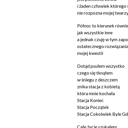
i żaden człowiek którego
nie rozpozna mojej twarz
Północ to kierunek równ
jak wszystkie inne
a jednak czuję w tym zap
ostatecznego rozwiązani
mojej kwestii
Dotąd psułem wszystko
czego się tknąłem
w śniegu z deszczem
znika stacja z kobietą
która mnie kochała
Stacja Koniec
Stacja Początek
Stacja Cokolwiek Byle Gdz
Całe życie szukałem