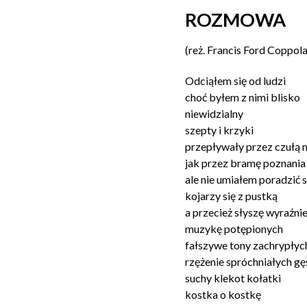
ROZMOWA
(reż. Francis Ford Coppola
Odciąłem się od ludzi
choć byłem z nimi blisko
niewidzialny
szepty i krzyki
przepływały przez czułą
jak przez bramę poznania
ale nie umiałem poradzić s
kojarzy się z pustką
a przecież słyszę wyraźni
muzykę potępionych
fałszywe tony zachrypłyc
rzężenie spróchniałych gęś
suchy klekot kołatki
kostka o kostkę