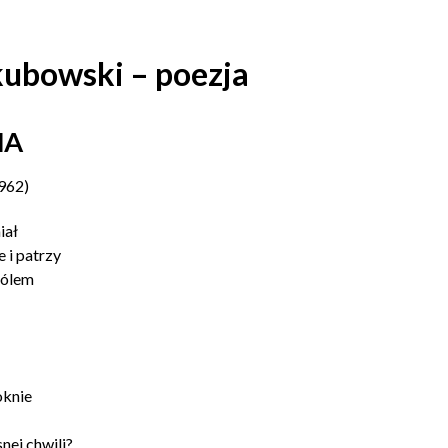
kubowski – poezja
MA
1962)
iał
 i patrzy
bólem
oknie
nej chwili?