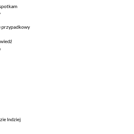
 spotkam
y
ie przypadkowy
owiedź
a
ie Indziej