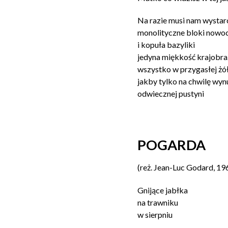
Na razie musi nam wystar
monolityczne bloki now
i kopuła bazyliki
jedyna miękkość krajobra
wszystko w przygasłej żół
jakby tylko na chwilę wyn
odwiecznej pustyni
POGARDA
(reż. Jean-Luc Godard, 19
Gnijące jabłka
na trawniku
w sierpniu