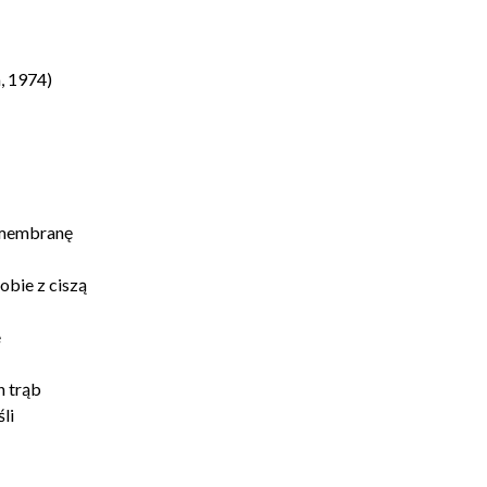
, 1974)
 membranę
obie z ciszą
e
h trąb
li