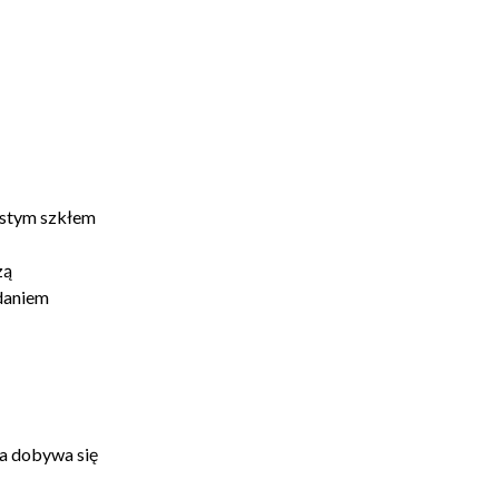
ustym szkłem
zą
daniem
ka dobywa się