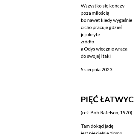
Wszystko się kończy
poza miłością
bo nawet kiedy wygaśnie
cicho pracuje gdzieś
jej ukryte
źródło
a Odys wiecznie wraca
do swojej Itaki
5 sierpnia 2023
PIĘĆ ŁATW
(reż. Bob Rafelson, 1970)
Tam dokąd jadę
jest piekielnie zimno