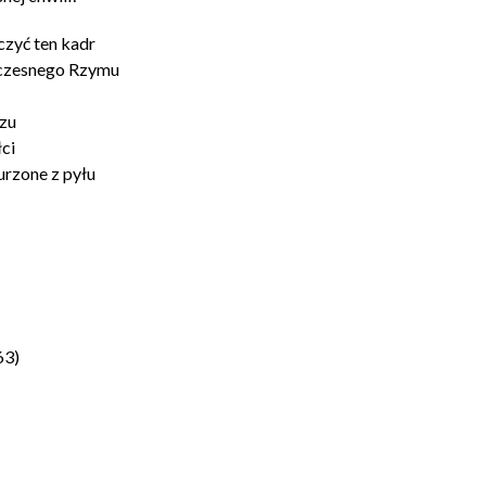
czyć ten kadr
oczesnego Rzymu
zu
ci
urzone z pyłu
63)