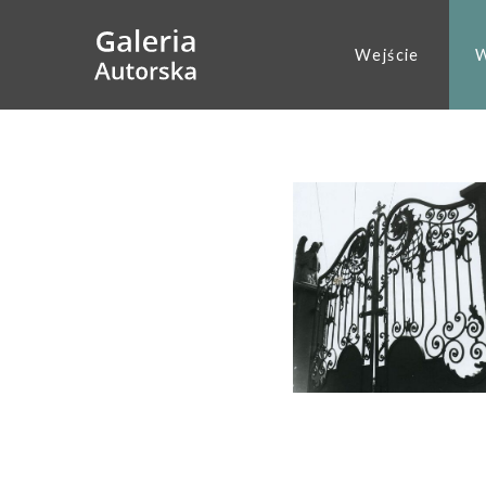
Wejście
W