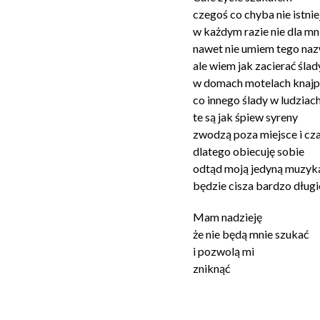
czegoś co chyba nie istnie
w każdym razie nie dla mn
nawet nie umiem tego na
ale wiem jak zacierać ślad
w domach motelach knaj
co innego ślady w ludziac
te są jak śpiew syreny
zwodzą poza miejsce i cz
dlatego obiecuję sobie
odtąd moją jedyną muzyk
będzie cisza bardzo długi
Mam nadzieję
że nie będą mnie szukać
i pozwolą mi
zniknąć