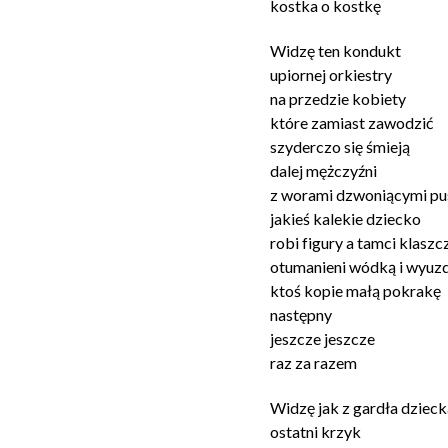
kostka o kostkę
Widzę ten kondukt
upiornej orkiestry
na przedzie kobiety
które zamiast zawodzić
szyderczo się śmieją
dalej mężczyźni
z worami dzwoniącymi p
jakieś kalekie dziecko
robi figury a tamci klaszc
otumanieni wódką i wyuz
ktoś kopie małą pokrakę
następny
jeszcze jeszcze
raz za razem
Widzę jak z gardła dziec
ostatni krzyk