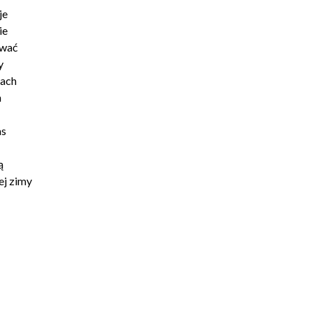
je
ie
zwać
y
pach
h
as
ą
ej zimy