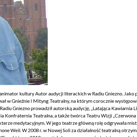
r, animator kultury Autor audycji literackich w Radiu Gniezno. Ja
wał w Gnieźnie I Mityng Teatralny, na którym corocznie występował
adiu Gniezno prowadził autorską audycję, „Latająca Kawiarnia Li
a Konfraternia Teatralna, a także twórca Teatru Wizji „Czerwona
akterze medytacyjnym. W jego teatrze główną rolę odgrywała mist
mone Weil. W 2008 r. w Nowej Soli za działalność teatralną otrz