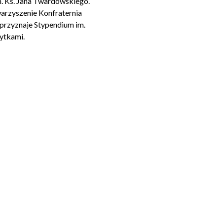
m. Ks. Jana Twardowskiego.
warzyszenie Konfraternia
przyznaje Stypendium im.
ytkami.