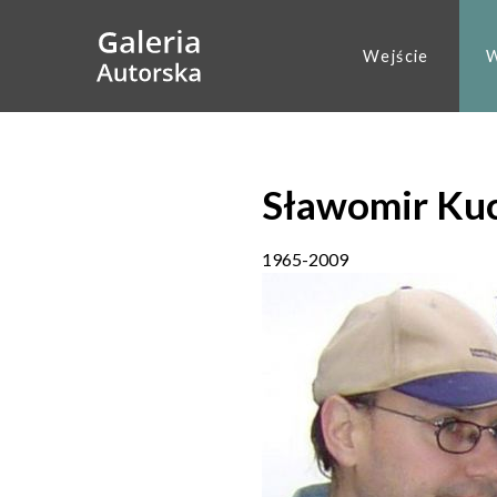
Wejście
W
Sławomir Ku
1965
-
2009