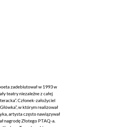
ko poeta zadebiutował w 1993 w
y teatry niezależne z całej
teracka”. Członek-założyciel
 Główka”, w którym realizował
yka, artysta często nawiązywał
ymał nagrodę Złotego PTAQ-a.