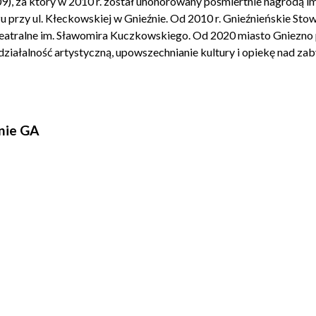
9), za który w 2010 r. został uhonorowany pośmiertnie nagrodą i
 przy ul. Kłeckowskiej w Gnieźnie. Od 2010 r. Gnieźnieńskie Sto
Teatralne im. Sławomira Kuczkowskiego. Od 2020 miasto Gniezno 
iałalność artystyczną, upowszechnianie kultury i opiekę nad zab
nie GA