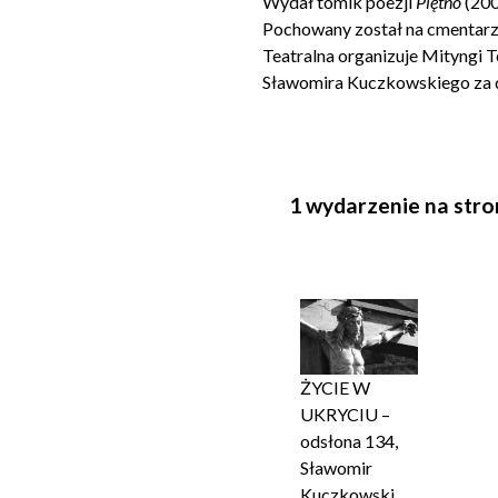
Wydał tomik poezji
Piętno
(200
Pochowany został na cmentarzu
Teatralna organizuje Mityngi 
Sławomira Kuczkowskiego za dz
1 wydarzenie na stro
ŻYCIE W
UKRYCIU –
odsłona 134,
Sławomir
Kuczkowski,