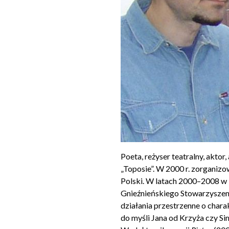
Poeta, reżyser teatralny, akto
„Toposie”. W 2000 r. zorganizo
Polski. W latach 2000–2008 w R
Gnieźnieńskiego Stowarzyszeni
działania przestrzenne o char
do myśli Jana od Krzyża czy Si