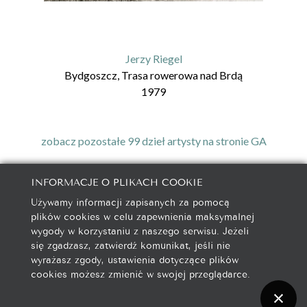
Jerzy Riegel
Bydgoszcz, Trasa rowerowa nad Brdą
1979
zobacz pozostałe 99 dzieł artysty na stronie GA
INFORMACJE O PLIKACH COOKIE
Używamy informacji zapisanych za pomocą
galeria@autorska.pl
plików cookies w celu zapewnienia maksymalnej
608 596 314
wygody w korzystaniu z naszego serwisu. Jeżeli
85-078 Bydgoszcz, ul. Chocimska 5
się zgadzasz, zatwierdź komunikat, jeśli nie
wyrażasz zgody, ustawienia dotyczące plików
cookies możesz zmienić w swojej przeglądarce.
Na początek