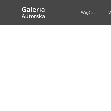
Wejście
W