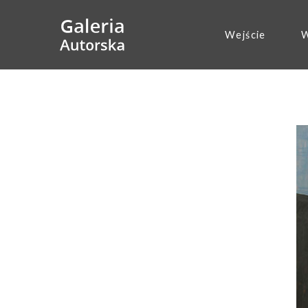
Wejście
W