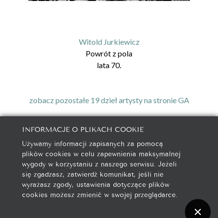
Witold Jurkiewicz
Powrót z pola
lata 70.
zobacz pozostałe 19 dzieł artysty na stronie GA
INFORMACJE O PLIKACH COOKIE
Używamy informacji zapisanych za pomocą
galeria@autorska.pl
plików cookies w celu zapewnienia maksymalnej
608 596 314
wygody w korzystaniu z naszego serwisu. Jeżeli
85-078 Bydgoszcz, ul. Chocimska 5
się zgadzasz, zatwierdź komunikat, jeśli nie
wyrażasz zgody, ustawienia dotyczące plików
cookies możesz zmienić w swojej przeglądarce.
Na początek