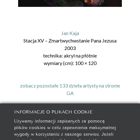
Jan Kaja
Stacja XV – Zmartwychwstanie Pana Jezusa
2003
technika:
akryl na płótnie
wymiary (cm):
100
×
120
zobacz pozostałe 133 dzieła artysty na stronie
GA
INFORMACJE O PLIKACH COOKIE
Używamy informacji zapisanych za pomocą
galeria@autorska.pl
plików cookies w celu zapewnienia maksymalnej
608 596 314
wygody w korzystaniu z naszego serwisu. Jeżeli
85-078 Bydgoszcz, ul. Chocimska 5