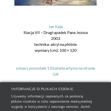
Jan Kaja
Stacja VII – Drugi upadek Pana Jezusa
2003
technika:
akryl na płótnie
wymiary (cm):
100
×
120
zobacz pozostałe 133 dzieła artysty na stronie
GA
INFORMACJE O PLIKACH COOKIE
Używamy informacji zapisanych za pomocą
galeria@autorska.pl
plików cookies w celu zapewnienia maksymalnej
608 596 314
wygody w korzystaniu z naszego serwisu. Jeżeli
85-078 Bydgoszcz, ul. Chocimska 5