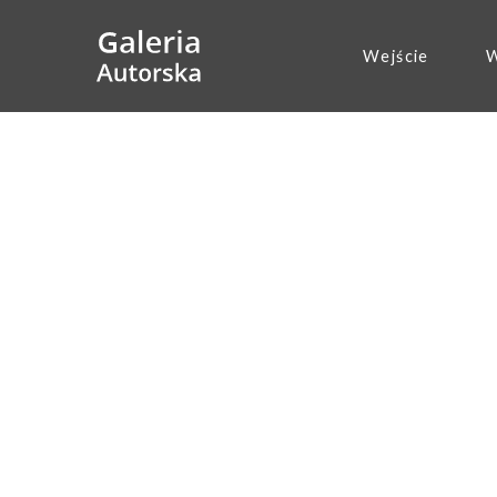
Wejście
W