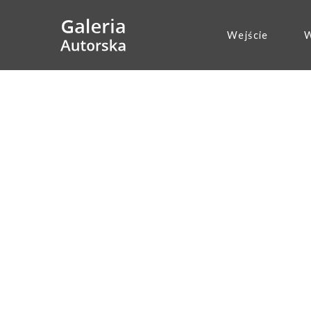
Wejście
W