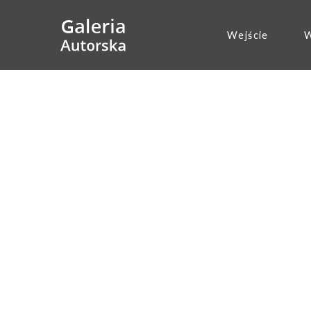
Wejście
W