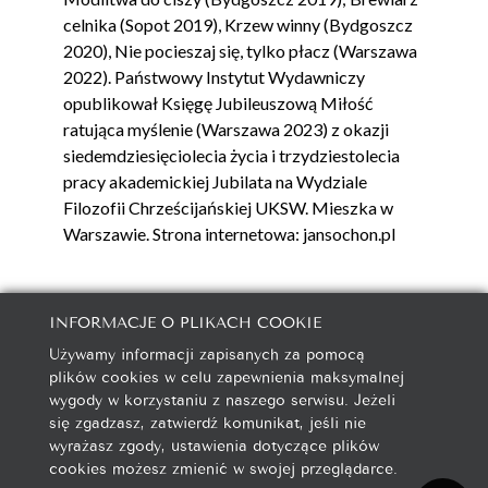
celnika (Sopot 2019), Krzew winny (Bydgoszcz
2020), Nie pocieszaj się, tylko płacz (Warszawa
2022). Państwowy Instytut Wydawniczy
opublikował Księgę Jubileuszową Miłość
ratująca myślenie (Warszawa 2023) z okazji
siedemdziesięciolecia życia i trzydziestolecia
pracy akademickiej Jubilata na Wydziale
Filozofii Chrześcijańskiej UKSW. Mieszka w
Warszawie. Strona internetowa: jansochon.pl
INFORMACJE O PLIKACH COOKIE
Używamy informacji zapisanych za pomocą
galeria@autorska.pl
plików cookies w celu zapewnienia maksymalnej
608 596 314
wygody w korzystaniu z naszego serwisu. Jeżeli
85-078 Bydgoszcz, ul. Chocimska 5
się zgadzasz, zatwierdź komunikat, jeśli nie
wyrażasz zgody, ustawienia dotyczące plików
cookies możesz zmienić w swojej przeglądarce.
Na początek