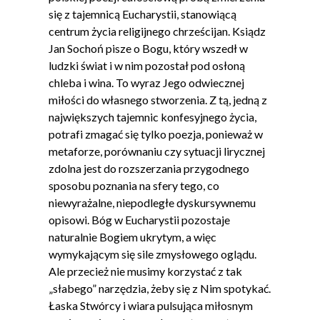
się z tajemnicą Eucharystii, stanowiącą
centrum życia religijnego chrześcijan. Ksiądz
Jan Sochoń pisze o Bogu, który wszedł w
ludzki świat i w nim pozostał pod osłoną
chleba i wina. To wyraz Jego odwiecznej
miłości do własnego stworzenia. Z tą, jedną z
największych tajemnic konfesyjnego życia,
potrafi zmagać się tylko poezja, ponieważ w
metaforze, porównaniu czy sytuacji lirycznej
zdolna jest do rozszerzania przygodnego
sposobu poznania na sfery tego, co
niewyrażalne, niepodległe dyskursywnemu
opisowi. Bóg w Eucharystii pozostaje
naturalnie Bogiem ukrytym, a więc
wymykającym się sile zmysłowego oglądu.
Ale przecież nie musimy korzystać z tak
„słabego” narzędzia, żeby się z Nim spotykać.
Łaska Stwórcy i wiara pulsująca miłosnym