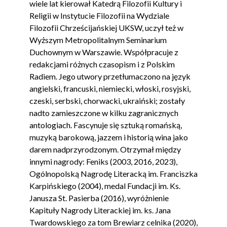
wiele lat kierował Katedrą Filozofii Kultury i
Religii w Instytucie Filozofii na Wydziale
Filozofii Chrześcijańskiej UKSW, uczył też w
Wyższym Metropolitalnym Seminarium
Duchownym w Warszawie. Współpracuje z
redakcjami różnych czasopism i z Polskim
Radiem. Jego utwory przetłumaczono na język
angielski, francuski, niemiecki, włoski, rosyjski,
czeski, serbski, chorwacki, ukraiński; zostały
nadto zamieszczone w kilku zagranicznych
antologiach. Fascynuje się sztuką romańską,
muzyką barokową, jazzem i historią wina jako
darem nadprzyrodzonym. Otrzymał między
innymi nagrody: Feniks (2003, 2016, 2023),
Ogólnopolską Nagrodę Literacką im. Franciszka
Karpińskiego (2004), medal Fundacji im. Ks.
Janusza St. Pasierba (2016), wyróżnienie
Kapituły Nagrody Literackiej im. ks. Jana
Twardowskiego za tom Brewiarz celnika (2020),