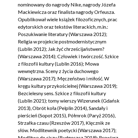
nominowany do nagrody Nike, nagrody Józefa
Mackiewicza oraz finalista nagrody Orfeusza.
Opublikował wiele książek filozoficznych, prac
edytorskich oraz tekstów literackich, m.in.:
Poszukiwanie literatury (Warszawa 2012);
Religia w projekcie postmodernistycznym
(Lublin 2012); Jak żyć chrześcijaństwem?
(Warszawa 2014); Człowiek i twórczość. Szkice
z filozofii kultury (Lublin 2016); Mowa
wewnętrzna. Sceny z życia duchowego
(Warszawa 2017); Męczeństwo i miłość. W
kręgu kultury przykościelnej (Warszawa 2019);
Bezcielesny sens. Szkice z filozofii kultury
(Lublin 2021); tomy wierszy Wizerunek (Gdańsk
2013), Obrót koła (Pelplin 2014), Sandały i
pierścień (Sopot 2015), Półmrok (Paryż 2016),
Strzałka czasu (Rzeszów 2017), Klęcznik ze
słów. Modlitewnik poetycki (Warszawa 2017);
Modlitwa do ciszy (Bydgoszcz 2019); Brewiarz