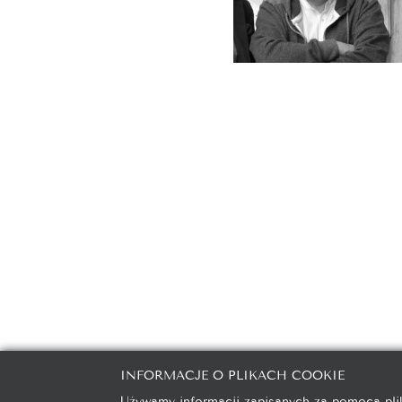
INFORMACJE O PLIKACH COOKIE
galeria@autorska.pl
608 596 3
Używamy informacji zapisanych za pomocą plik