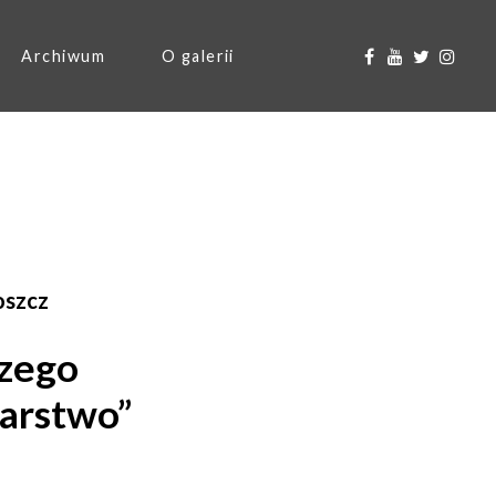
Archiwum
O galerii
oszcz
rzego
larstwo”