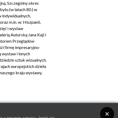
jną. Szczególny okres
bytu (w latach 80.) w
 indywidualnych,
raz m.in. w: Hiszpanii,
wzięć i wystaw
lerią Autorską Jana Kaji i
zatorem Przeglądów
zi firmę impresaryjno-
ą wystaw i innych
 dziedzin sztuk wizualnych.
rajach europejskich dzieła
naszego kraju wystawy,
Na początek
z naszego serwisu. Jeżeli się