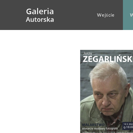
Wejście
W