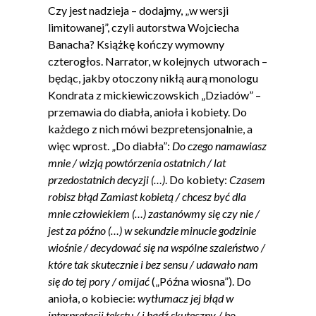
Czy jest nadzieja – dodajmy, „w wersji
limitowanej”, czyli autorstwa Wojciecha
Banacha? Książkę kończy wymowny
czterogłos. Narrator, w kolejnych utworach –
będąc, jakby otoczony nikłą aurą monologu
Kondrata z mickiewiczowskich „Dziadów” –
przemawia do diabła, anioła i kobiety. Do
każdego z nich mówi bezpretensjonalnie, a
więc wprost. „Do diabła”:
Do czego namawiasz
mnie / wizją powtórzenia ostatnich / lat
przedostatnich decyzji (…)
. Do kobiety:
Czasem
robisz błąd Zamiast kobietą / chcesz być dla
mnie człowiekiem (…) zastanówmy się czy nie /
jest za późno (…) w sekundzie minucie godzinie
wiośnie / decydować się na wspólne szaleństwo /
które tak skutecznie i bez sensu / udawało nam
się do tej pory / omijać
(„Późna wiosna”). Do
anioła, o kobiecie:
wytłumacz jej błąd w
interpretacji tekstu / i bądź skuteczny / bo