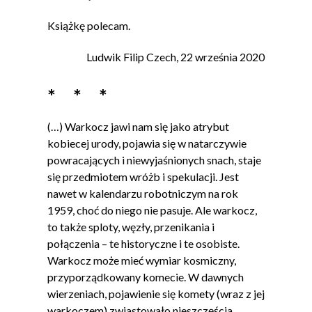
Książkę polecam.
Ludwik Filip Czech, 22 września 2020
* * *
(…) Warkocz jawi nam się jako atrybut
kobiecej urody, pojawia się w natarczywie
powracających i niewyjaśnionych snach, staje
się przedmiotem wróżb i spekulacji. Jest
nawet w kalendarzu robotniczym na rok
1959, choć do niego nie pasuje. Ale warkocz,
to także sploty, węzły, przenikania i
połączenia – te historyczne i te osobiste.
Warkocz może mieć wymiar kosmiczny,
przyporządkowany komecie. W dawnych
wierzeniach, pojawienie się komety (wraz z jej
warkoczem) zwiastowało nieszczęścia,