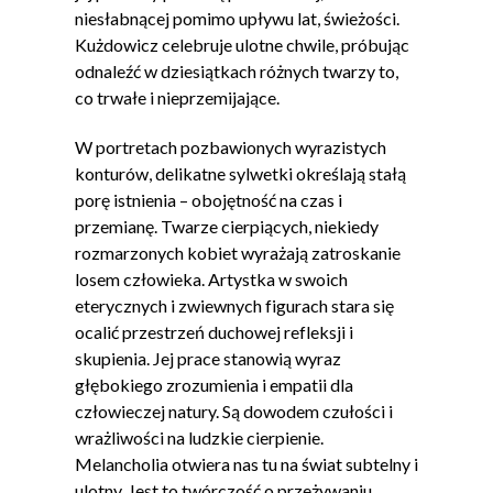
niesłabnącej pomimo upływu lat, świeżości.
Kużdowicz celebruje ulotne chwile, próbując
odnaleźć w dziesiątkach różnych twarzy to,
co trwałe i nieprzemijające.
W portretach pozbawionych wyrazistych
konturów, delikatne sylwetki określają stałą
porę istnienia – obojętność na czas i
przemianę. Twarze cierpiących, niekiedy
rozmarzonych kobiet wyrażają zatroskanie
losem człowieka. Artystka w swoich
eterycznych i zwiewnych figurach stara się
ocalić przestrzeń duchowej refleksji i
skupienia. Jej prace stanowią wyraz
głębokiego zrozumienia i empatii dla
człowieczej natury. Są dowodem czułości i
wrażliwości na ludzkie cierpienie.
Melancholia otwiera nas tu na świat subtelny i
ulotny. Jest to twórczość o przeżywaniu