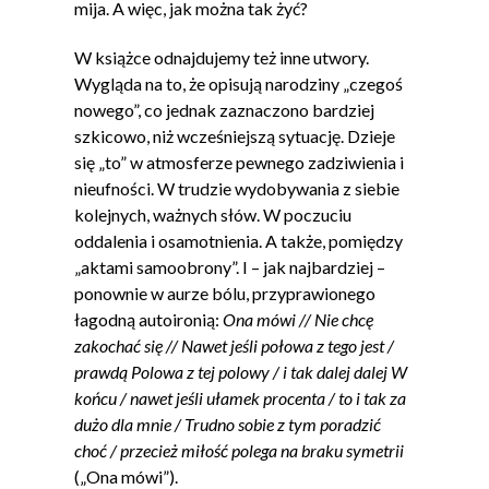
mija. A więc, jak można tak żyć?
W książce odnajdujemy też inne utwory.
Wygląda na to, że opisują narodziny „czegoś
nowego”, co jednak zaznaczono bardziej
szkicowo, niż wcześniejszą sytuację. Dzieje
się „to” w atmosferze pewnego zadziwienia i
nieufności. W trudzie wydobywania z siebie
kolejnych, ważnych słów. W poczuciu
oddalenia i osamotnienia. A także, pomiędzy
„aktami samoobrony”. I – jak najbardziej –
ponownie w aurze bólu, przyprawionego
łagodną autoironią:
Ona mówi // Nie chcę
zakochać się // Nawet jeśli połowa z tego jest /
prawdą Polowa z tej polowy / i tak dalej dalej W
końcu / nawet jeśli ułamek procenta / to i tak za
dużo dla mnie / Trudno sobie z tym poradzić
choć / przecież miłość polega na braku symetrii
(„Ona mówi”).