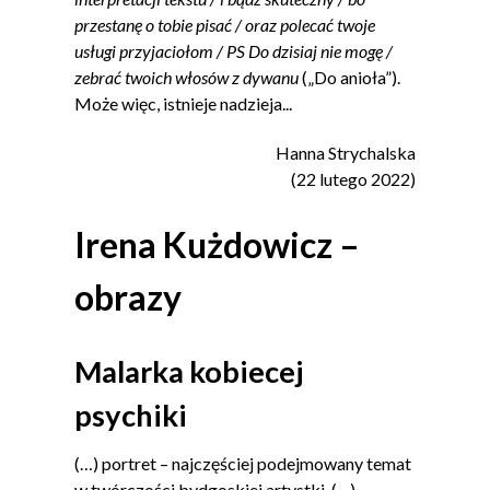
przestanę o tobie pisać / oraz polecać twoje
usługi przyjaciołom / PS Do dzisiaj nie mogę /
zebrać twoich włosów z dywanu
(„Do anioła”).
Może więc, istnieje nadzieja...
Hanna Strychalska
(22 lutego 2022)
Irena Kużdowicz –
obrazy
Malarka kobiecej
psychiki
(…) portret – najczęściej podejmowany temat
w twórczości bydgoskiej artystki. (…)