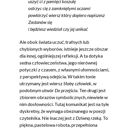
uszyć ci z pamięci koszulę
ostrzyc cię z zamkniętymi oczami
powtórzyć wiersz który dopiero napiszesz
Zastanów się
i będziesz wiedział czy jej unikać
Ale obok świata uczuć, trafnych lub
chybionych wyborów, istnieje jeszcze obszar
dla innej, ogólniejszej refleksji. A ta dotyka
sedna człowieczeństwa, jego nierównej
potyczki z czasem, z własnymi ułomnościami,
z perspektywą odejścia. W takim tonie
utrzymany jest wiersz
Słaby człowiek
, w
podobnym utwór
Do przejścia
. Ten drugi jest
zbiorem obrazów symbolicznych, niewiele w
nim dosłowności. Tutaj komunikat jest na tyle
dyskretny, że wymaga obeznanego w poezji
czytelnika. Nie inaczej jest z
Dziwną rzeką
. To
piękna, pastelowa robota, przepełniona