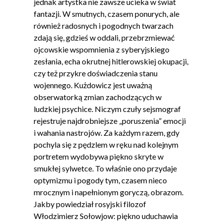
jednak artystka nie zawsze ucieka w świat
fantazji. W smutnych, czasem ponurych, ale
również radosnych i pogodnych twarzach
zdają się, gdzieś w oddali, przebrzmiewać
ojcowskie wspomnienia z syberyjskiego
zesłania, echa okrutnej hitlerowskiej okupacji,
czy też przykre doświadczenia stanu
wojennego. Kużdowicz jest uważną
obserwatorką zmian zachodzących w
ludzkiej psychice. Niczym czuły sejsmograf
rejestruje najdrobniejsze „poruszenia” emocji
i wahania nastrojów. Za każdym razem, gdy
pochyla się z pędzlem w ręku nad kolejnym
portretem wydobywa piękno skryte w
smukłej sylwetce. To właśnie ono przydaje
optymizmu i pogody tym, czasem nieco
mrocznym i napełnionym goryczą, obrazom.
Jakby powiedział rosyjski filozof
Włodzimierz Sołowjow: piękno uduchawia