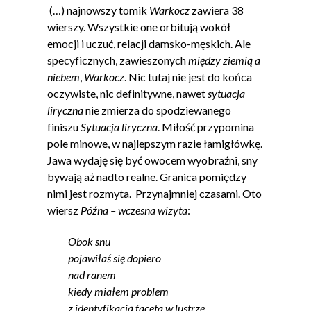
(…) najnowszy tomik
Warkocz
zawiera 38
wierszy. Wszystkie one orbitują wokół
emocji i uczuć, relacji damsko-męskich. Ale
specyficznych, zawieszonych
między ziemią a
niebem
,
Warkocz
. Nic tutaj nie jest do końca
oczywiste, nic definitywne, nawet
sytuacja
liryczna
nie zmierza do spodziewanego
finiszu
Sytuacja liryczna
. Miłość przypomina
pole minowe, w najlepszym razie łamigłówkę.
Jawa wydaję się być owocem wyobraźni, sny
bywają aż nadto realne. Granica pomiędzy
nimi jest rozmyta. Przynajmniej czasami. Oto
wiersz
Późna – wczesna wizyta
:
Obok snu
pojawiłaś się dopiero
nad ranem
kiedy miałem problem
z identyfikacją faceta w lustrze