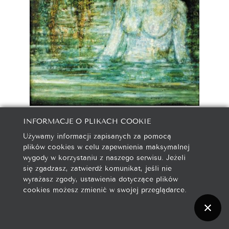
Irena Kużdowicz
INFORMACJE O PLIKACH COOKIE
Akt w wodzie
Używamy informacji zapisanych za pomocą
1991
plików cookies w celu zapewnienia maksymalnej
wygody w korzystaniu z naszego serwisu. Jeżeli
się zgadzasz, zatwierdź komunikat, jeśli nie
wyrażasz zgody, ustawienia dotyczące plików
cookies możesz zmienić w swojej przeglądarce.