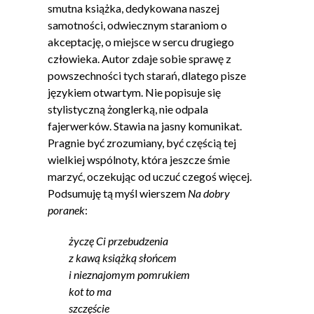
smutna książka, dedykowana naszej
samotności, odwiecznym staraniom o
akceptację, o miejsce w sercu drugiego
człowieka. Autor zdaje sobie sprawę z
powszechności tych starań, dlatego pisze
językiem otwartym. Nie popisuje się
stylistyczną żonglerką, nie odpala
fajerwerków. Stawia na jasny komunikat.
Pragnie być zrozumiany, być częścią tej
wielkiej wspólnoty, która jeszcze śmie
marzyć, oczekując od uczuć czegoś więcej.
Podsumuję tą myśl wierszem
Na dobry
poranek
:
życzę Ci przebudzenia
z kawą książką słońcem
i nieznajomym pomrukiem
kot to ma
szczęście