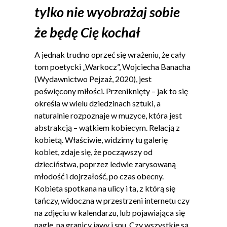
tylko nie wyobrażaj sobie
że będę Cię kochał
A jednak trudno oprzeć się wrażeniu, że cały
tom poetycki „Warkocz”, Wojciecha Banacha
(Wydawnictwo Pejzaż, 2020), jest
poświęcony miłości. Przeniknięty – jak to się
określa w wielu dziedzinach sztuki, a
naturalnie rozpoznaje w muzyce, która jest
abstrakcją – wątkiem kobiecym. Relacją z
kobietą. Właściwie, widzimy tu galerię
kobiet, zdaje się, że począwszy od
dzieciństwa, poprzez ledwie zarysowaną
młodość i dojrzałość, po czas obecny.
Kobieta spotkana na ulicy i ta, z którą się
tańczy, widoczna w przestrzeni internetu czy
na zdjęciu w kalendarzu, lub pojawiająca się
nagle, na granicy jawy i snu. Czy wszystkie są