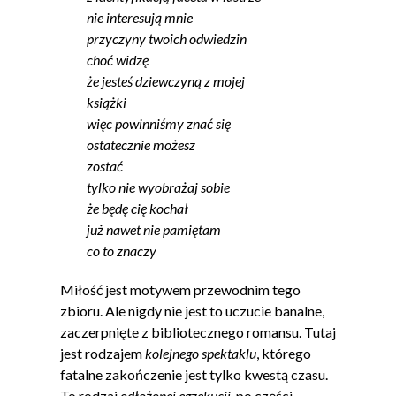
nie interesują mnie
przyczyny twoich odwiedzin
choć widzę
że jesteś dziewczyną z mojej
książki
więc powinniśmy znać się
ostatecznie możesz
zostać
tylko nie wyobrażaj sobie
że będę cię kochał
już nawet nie pamiętam
co to znaczy
Miłość jest motywem przewodnim tego
zbioru. Ale nigdy nie jest to uczucie banalne,
zaczerpnięte z bibliotecznego romansu. Tutaj
jest rodzajem
kolejnego spektaklu
, którego
fatalne zakończenie jest tylko kwestą czasu.
To rodzaj
odłożonej egzekucji
, po części