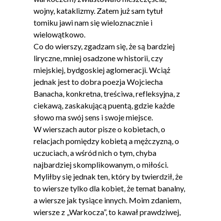
wojny, kataklizmy. Zatem już sam tytuł
tomiku jawi nam się wieloznacznie i
wielowątkowo.
Co do wierszy, zgadzam się, że są bardziej
liryczne, mniej osadzone w historii, czy
miejskiej, bydgoskiej aglomeracji. Wciąż
jednak jest to dobra poezja Wojciecha
Banacha, konkretna, treściwa, refleksyjna, z
ciekawą, zaskakującą puentą, gdzie każde
słowo ma swój sens i swoje miejsce.
W wierszach autor pisze o kobietach, o
relacjach pomiędzy kobietą a mężczyzną, o
uczuciach, a wśród nich o tym, chyba
najbardziej skomplikowanym, o miłości.
Myliłby się jednak ten, który by twierdził, że
to wiersze tylko dla kobiet, że temat banalny,
a wiersze jak tysiące innych. Moim zdaniem,
wiersze z „Warkocza”, to kawał prawdziwej,