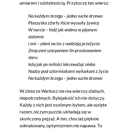
umiarem i subtelnością. Przytoczę ten wiersz:
Na każdym brzegu – jedno suche drzewo
Ptaszyska zżarły liście wyssały żywicę
W nurcie – łódź jak widmo w pijanym
slalomie
i oni – zdani na los z nadzieją przeżycia
Zmęczeni szarpaniem lin prostowaniem
steru
leżą jak po miłości lekceważąc niebo
Nadzy pod sztormiakami wyłuskani z życia
Na każdym brzegu – jedno suche drzewo
W zbiorze
Warkocz
nie ma wierszy słabych,
niepotrzebnych. Bylejakość ich nie dotyczy.
Każdy z nich jest osobnym bytem, ale wzięte
razem, niczym puzzle, układają się w
skończony pejzaż. A ten, chociaż pięknie
odmalowany, optymizmem nie napawa. To