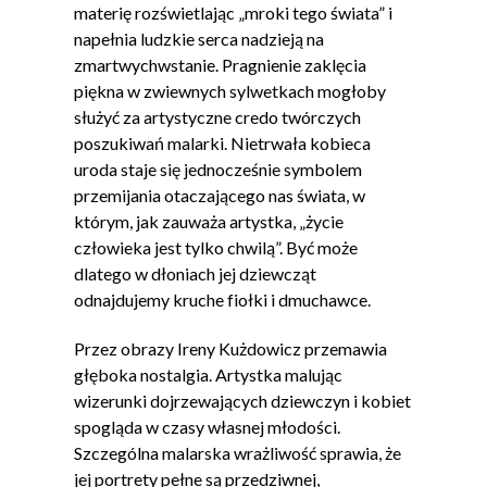
materię rozświetlając „mroki tego świata” i
napełnia ludzkie serca nadzieją na
zmartwychwstanie. Pragnienie zaklęcia
piękna w zwiewnych sylwetkach mogłoby
służyć za artystyczne credo twórczych
poszukiwań malarki. Nietrwała kobieca
uroda staje się jednocześnie symbolem
przemijania otaczającego nas świata, w
którym, jak zauważa artystka, „życie
człowieka jest tylko chwilą”. Być może
dlatego w dłoniach jej dziewcząt
odnajdujemy kruche fiołki i dmuchawce.
Przez obrazy Ireny Kużdowicz przemawia
głęboka nostalgia. Artystka malując
wizerunki dojrzewających dziewczyn i kobiet
spogląda w czasy własnej młodości.
Szczególna malarska wrażliwość sprawia, że
jej portrety pełne są przedziwnej,