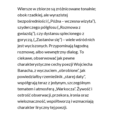
Wiersze w zbiorze są zróżnicowane tonalnie;
obok rzadkiej, ale wyrazistej
bezpośredniości („Późna – wczesna wizyta”),
szyderczego półgłosu („Rozmowa z
gwiazdą”), czy dystansu splecionego z
goryczą, („Zastanów się”) – wiele wśród nich
jest wyciszonych. Przypominają łagodną
rozmowę, albo wewnętrzny dialog. To
ciekawe, obserwować jak pewne
charakterystyczne cechy poezji Wojciecha
Banacha, z wyczuciem „obrobione”, jak
powiedziałby rzemieślnik „starej daty”,
współgrają teraz z jedynym, szczególnym
tematem i atmosferą „Warkocza”. Żywość i
ostrość obserwacji, przekora, ironia oraz
wieloznaczność, współtworzą i wzmacniają
charakter liryczny tej poezji.