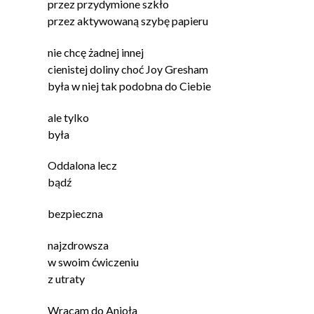
przez przydymione szkło
przez aktywowaną szybę papieru
nie chcę żadnej innej
cienistej doliny choć Joy Gresham
była w niej tak podobna do Ciebie
ale tylko
była
Oddalona lecz
bądź
bezpieczna
najzdrowsza
w swoim ćwiczeniu
z utraty
Wracam do Anioła