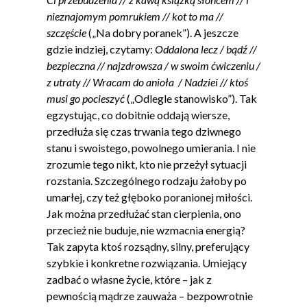
nieznajomym pomrukiem // kot to ma //
szczęście
(„Na dobry poranek”). A jeszcze
gdzie indziej, czytamy:
Oddalona lecz / bądź //
bezpieczna // najzdrowsza / w swoim ćwiczeniu /
z utraty // Wracam do anioła / Nadziei // ktoś
musi go pocieszyć
(„Odlegle stanowisko”). Tak
egzystując, co dobitnie oddają wiersze,
przedłuża się czas trwania tego dziwnego
stanu i swoistego, powolnego umierania. I nie
zrozumie tego nikt, kto nie przeżył sytuacji
rozstania. Szczególnego rodzaju żałoby po
umarłej, czy też głęboko poranionej miłości.
Jak można przedłużać stan cierpienia, ono
przecież nie buduje, nie wzmacnia energią?
Tak zapyta ktoś rozsądny, silny, preferujący
szybkie i konkretne rozwiązania. Umiejący
zadbać o własne życie, które – jak z
pewnością mądrze zauważa – bezpowrotnie