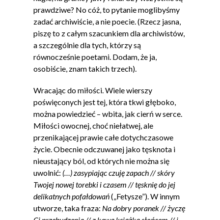
prawdziwe? No cóż, to pytanie moglibyśmy
zadać archiwiście, a nie poecie. (Rzecz jasna,
piszę to z całym szacunkiem dla archiwistów,
a szczególnie dla tych, którzy są
równocześnie poetami. Dodam, że ja,
osobiście, znam takich trzech).
Wracając do miłości. Wiele wierszy
poświęconych jest tej, która tkwi głęboko,
można powiedzieć – wbita, jak cierń w serce.
Miłości owocnej, choć niełatwej, ale
przenikającej prawie całe dotychczasowe
życie. Obecnie odczuwanej jako tęsknota i
nieustający ból, od których nie można się
uwolnić:
(…) zasypiając czuję zapach // skóry
Twojej nowej torebki i czasem // tęsknię do jej
delikatnych pofałdowań
(„Fetysze”). W innym
utworze, taka fraza:
Na dobry poranek // życzę
Ci przebudzenia // z kawą książką słońcem // i