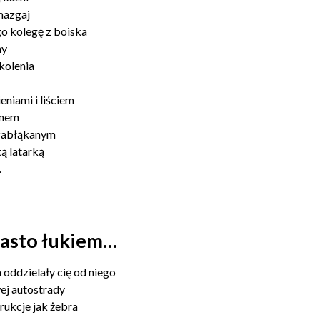
 mazgaj
go kolegę z boiska
ny
kolenia
niami i liściem
knem
 zabłąkanym
ą latarką
.
iasto łukiem…
 oddzielały cię od niego
ej autostrady
ukcje jak żebra