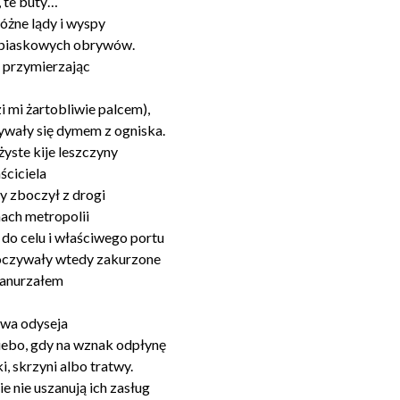
, te buty…
óżne lądy i wyspy
i piaskowych obrywów.
e przymierzając
zi mi żartobliwie palcem),
tywały się dymem z ogniska.
yste kije leszczyny
ściciela
 zboczył z drogi
nach metropolii
do celu i właściwego portu
poczywały wtedy zakurzone
zanurzałem
owa odyseja
niebo, gdy na wznak odpłynę
, skrzyni albo tratwy.
e nie uszanują ich zasług