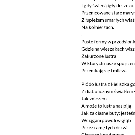
I gdy świecą igły deszczu.
Przenicowane stare maryn
Z łupieżem umarłych właśc
Na kołnierzach.
.
Puste formy w przedsion
Gdzie na wieszakach wisz
Zakurzone lustra
W których nasze spojrzen
Przenikają się i milczą.
Pić do lustra z kieliszka g
Z diabolicznym światłem 
Jak zniczem.
A może to lustra nas piją
Jak za ciasne buty: jesteś
Wciągani powoli w głąb
Przez ramę tych drzwi
Ciasnym korytarzem.