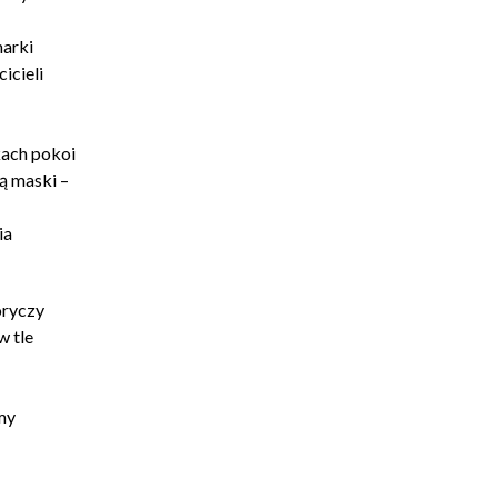
arki
icieli
kach pokoi
ą maski –
ia
oryczy
w tle
my