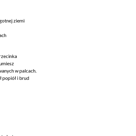
lgotnej ziemi
ach
rzecinka
zumiesz
wanych w palcach.
 popiół i brud