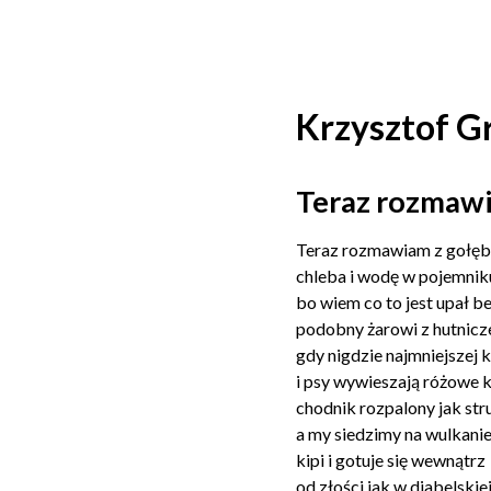
Krzysztof G
Teraz rozmawi
Teraz rozmawiam z gołęb
chleba i wodę w pojemnik
bo wiem co to jest upał b
podobny żarowi z hutnicz
gdy nigdzie najmniejszej 
i psy wywieszają różowe 
chodnik rozpalony jak str
a my siedzimy na wulkanie
kipi i gotuje się wewnątrz
od złości jak w diabelskiej