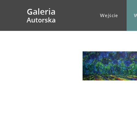
Wejście
W