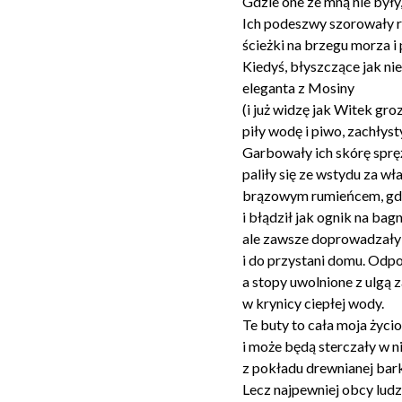
Gdzie one ze mną nie były
Ich podeszwy szorowały r
ścieżki na brzegu morza 
Kiedyś, błyszczące jak ni
eleganta z Mosiny
(i już widzę jak Witek gro
piły wodę i piwo, zachłys
Garbowały ich skórę spręż
paliły się ze wstydu za wła
brązowym rumieńcem, gdy
i błądził jak ognik na bag
ale zawsze doprowadzały 
i do przystani domu. Od
a stopy uwolnione z ulgą 
w krynicy ciepłej wody.
Te buty to cała moja życi
i może będą sterczały w 
z pokładu drewnianej barki
Lecz najpewniej obcy ludzi