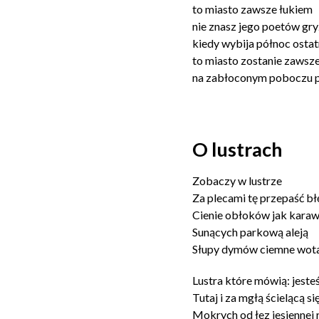
to miasto zawsze łukiem
nie znasz jego poetów gr
kiedy wybija północ ostat
to miasto zostanie zawsze
na zabłoconym poboczu p
O lustrach
Zobaczy w lustrze
Za plecami tę przepaść błę
Cienie obłoków jak karawa
Sunących parkową aleją
Słupy dymów ciemne wota
Lustra które mówią: jeste
Tutaj i za mgłą ścielącą si
Mokrych od łez jesiennej 