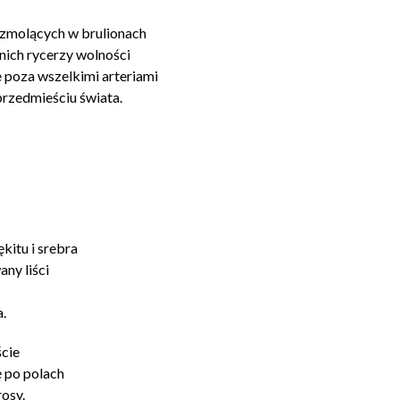
yzmolących w brulionach
nich rycerzy wolności
 poza wszelkimi arteriami
rzedmieściu świata.
kitu i srebra
ny liści
.
ście
ę po polach
rosy.