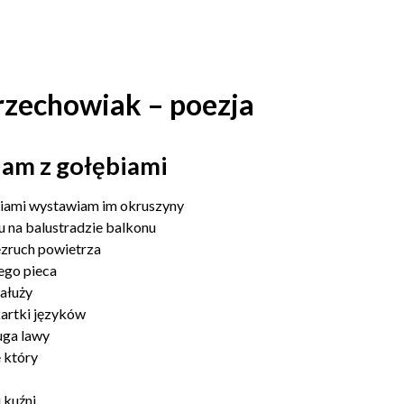
rzechowiak – poezja
am z gołębiami
iami wystawiam im okruszyny
u na balustradzie balkonu
ezruch powietrza
ego pieca
kałuży
kartki języków
uga lawy
 który
 kuźni