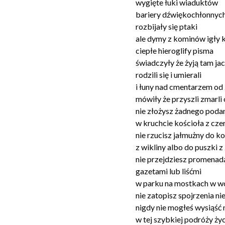
wygięte łuki wiaduktów
bariery dźwiękochłonnych
rozbijały się ptaki
ale dymy z kominów igły k
ciepłe hieroglify pisma
świadczyły że żyją tam jac
rodzili się i umierali
i łuny nad cmentarzem od
mówiły że przyszli zmarli
nie złożysz żadnego poda
w kruchcie kościoła z cze
nie rzucisz jałmużny do k
z wikliny albo do puszki z
nie przejdziesz promenad
gazetami lub liśćmi
w parku na mostkach w w
nie zatopisz spojrzenia n
nigdy nie mogłeś wysiąść na
w tej szybkiej podróży życ