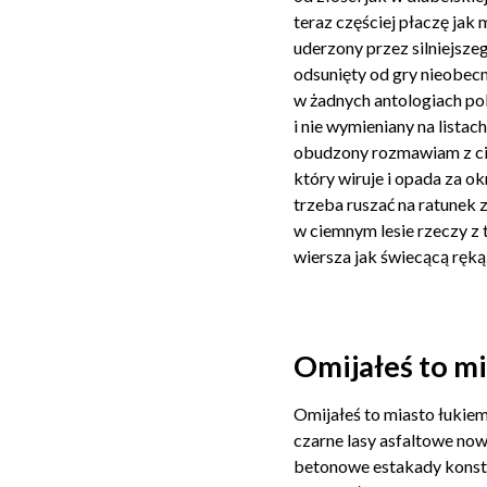
teraz częściej płaczę jak
uderzony przez silniejsze
odsunięty od gry nieobec
w żadnych antologiach po
i nie wymieniany na listach
obudzony rozmawiam z cie
który wiruje i opada za o
trzeba ruszać na ratunek
w ciemnym lesie rzeczy z t
wiersza jak świecącą ręką
Omijałeś to m
Omijałeś to miasto łukiem
czarne lasy asfaltowe now
betonowe estakady konstr