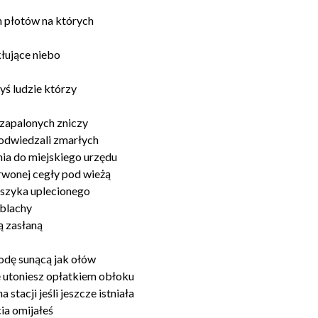
 płotów na których
łujące niebo
yś ludzie którzy
 zapalonych zniczy
 odwiedzali zmarłych
nia do miejskiego urzędu
rwonej cegły pod wieżą
oszyka uplecionego
 blachy
ą zasłaną
odę sunącą jak ołów
ie utoniesz opłatkiem obłoku
 stacji jeśli jeszcze istniała
ia omijałeś