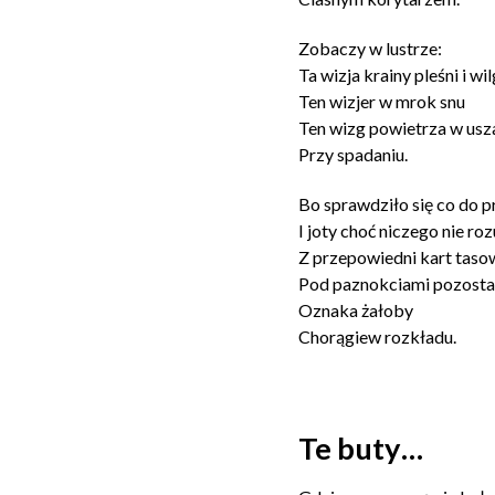
Zobaczy w lustrze:
Ta wizja krainy pleśni i wi
Ten wizjer w mrok snu
Ten wizg powietrza w usz
Przy spadaniu.
Bo sprawdziło się co do p
I joty choć niczego nie ro
Z przepowiedni kart taso
Pod paznokciami pozostał
Oznaka żałoby
Chorągiew rozkładu.
Te buty…