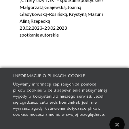
„Cztery razy TAK” – spotkanie poetyckie z
Małgorzatą Grajewską, Joanną
Gładykowską-Rosińską, Krystyną Mazur i
Aliną Rzepecką
23.02.2023
–
23.02.2023
spotkanie autorskie
INFORMACJE O PLIKACH COOKIE
Używamy informacji zapisanych za pomocą
galeria@autorska.pl
plików cookies w celu zapewnienia maksymalnej
608 596 314
wygody w korzystaniu z naszego serwisu. Jeżeli
85-078 Bydgoszcz, ul. Chocimska 5
się zgadzasz, zatwierdź komunikat, jeśli nie
wyrażasz zgody, ustawienia dotyczące plików
cookies możesz zmienić w swojej przeglądarce.
Na początek