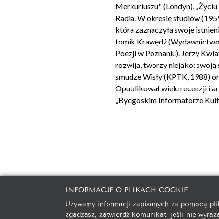
Merkuriuszu" (Londyn), „Życiu 
Radia. W okresie studiów (195
która zaznaczyła swoje istnien
tomik Krawędź (Wydawnictwo P
Poezji w Poznaniu). Jerzy Kwiat
rozwija, tworzy niejako: swoj
smudze Wisły (KPTK, 1988) or
Opublikował wiele recenzji i a
„Bydgoskim Informatorze Kultu
INFORMACJE O PLIKACH COOKIE
galeria@autorska.pl
608 596 3
Używamy informacji zapisanych za pomocą plik
zgadzasz, zatwierdź komunikat, jeśli nie wyra