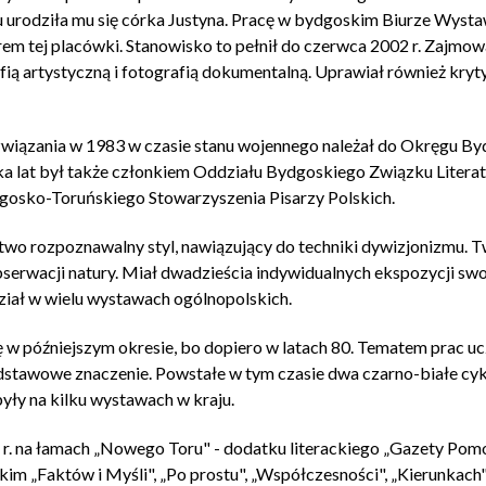
 urodziła mu się córka Justyna. Pracę w bydgoskim Biurze Wysta
rem tej placówki. Stanowisko to pełnił do czerwca 2002 r. Zajmow
ią artystyczną i fotografią dokumentalną. Uprawiał również kryty
rozwiązania w 1983 w czasie stanu wojennego należał do Okręgu B
ka lat był także członkiem Oddziału Bydgoskiego Związku Literató
osko-Toruńskiego Stowarzyszenia Pisarzy Polskich.
two rozpoznawalny styl, nawiązujący do techniki dywizjonizmu. 
bserwacji natury. Miał dwadzieścia indywidualnych ekspozycji sw
udział w wielu wystawach ogólnopolskich.
ię w późniejszym okresie, bo dopiero w latach 80. Tematem prac uc
stawowe znaczenie. Powstałe w tym czasie dwa czarno-białe cykle 
yły na kilku wystawach w kraju.
r. na łamach „Nowego Toru" - dodatku literackiego „Gazety Pomor
kim „Faktów i Myśli", „Po prostu", „Współczesności", „Kierunkac