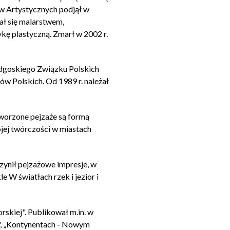
w Artystycznych podjął w
ał się malarstwem,
kę plastyczną. Zmarł w 2002 r.
ydgoskiego Związku Polskich
w Polskich. Od 1989 r. należał
Tworzone pejzaże są formą
ojej twórczości w miastach
zynił pejzażowe impresje, w
W światłach rzek i jezior i
skiej". Publikował m.in. w
h", „Kontynentach - Nowym