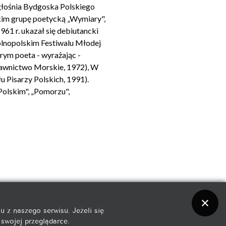
zgłośnia Bydgoska Polskiego
skim grupę poetycką „Wymiary",
61 r. ukazał się debiutancki
lnopolskim Festiwalu Młodej
órym poeta - wyrażając -
dawnictwo Morskie, 1972), W
Pisarzy Polskich, 1991).
Polskim", „Pomorzu",
Na początek
z naszego serwisu. Jeżeli się
swojej przeglądarce.