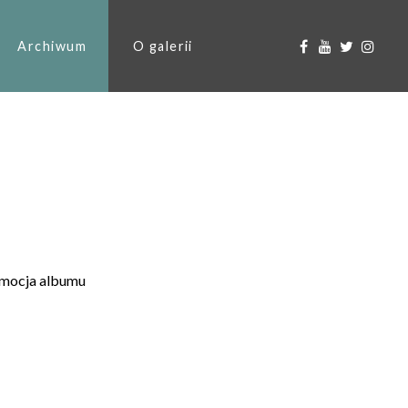
Archiwum
O galerii
romocja albumu