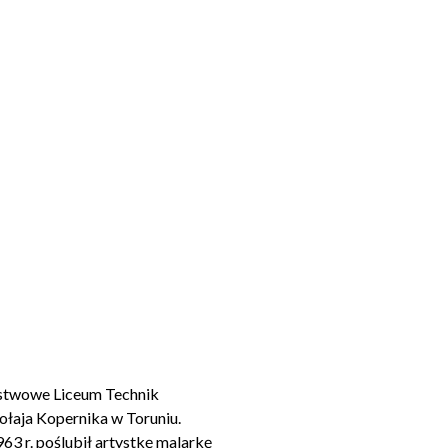
ństwowe Liceum Technik
łaja Kopernika w Toruniu.
3 r. poślubił artystkę malarkę