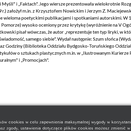
i Myśli" i „Faktach". Jego wiersze prezentowała wielokrotnie Ro
9 r.) założył m.in. z Krzysztofem Nowickim i Jerzym Z. Maciejew
ie wieloma poetyckimi publikacjami i spotkaniami autorskimi. W 19
omorze) wysoko oceniony przez krytykę (wyróżnienie na V Ogó
kowski pisał wówczas, że autor „reprezentuje ten typ liryki, w kt
ą świadomość, samego siebie". Wydał następnie: Szum słońca (Wy
az Godziny (Biblioteka Oddziału Bydgosko-Toruńskiego Oddziału 
rtykułów o sztukach plastycznych m.in. w „Ilustrowanym Kurierze 
ralnym" i „Promocjach".
14
85-078 Bydgoszcz, ul. Chocimska 5
ów cookies w celu zapewnienia maksymalnej wygody w korzystaniu 
żasz zgody, ustawienia dotyczące plików cookies możesz zmienić w 
© 2004–2026 Galeria Autorska Jan Kaja, Jacek Soliński