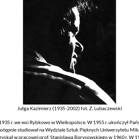
Jułga Kazimierz (1935-2002) fot. Z. Lubaczewski
 1935 r. we wsi Rybkowo w Wielkopolsce. W 1955 r. ukończył Pa
stępnie studiował na Wydziale Sztuk Pięknych Uniwersytetu Miko
yskał w pracowni prof. Stanisława Borysowskiego w 1960 r. W 196