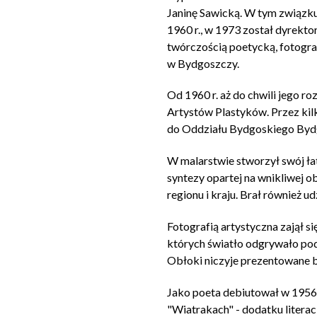
Janinę Sawicką. W tym związku
1960 r., w 1973 został dyrekto
twórczością poetycką, fotograf
w Bydgoszczy.
Od 1960 r. aż do chwili jego 
Artystów Plastyków. Przez kil
do Oddziału Bydgoskiego Bydg
W malarstwie stworzył swój ła
syntezy opartej na wnikliwej o
regionu i kraju. Brał również 
Fotografią artystyczna zajął s
których światło odgrywało pod
Obłoki niczyje prezentowane b
Jako poeta debiutował w 1956 
"Wiatrakach" - dodatku literac