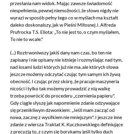
przesłania nam widok. Mając zawsze świadomość
niespełnienia, pewnej niemożności, że słowo nigdy nie
wyrazi w sposób pełny tego co w myślach ma kształt
daleko doskonalszy, jak w Pieśni Miłosnej J. Alfreda
Prufrocka T.S. Eliota: „To nie jest to, o czym myślałem,
To nie to wcale."
(...) Roztrwoniwszy jakiś dany nam czas, bo ten nie
zapisany i nie opisany nie istnieje i rozmyślając nad tym,
nad losami ludzi których już nie ma, ale których słowa
jeszcze możemy odczytać czując tym samym ich żywą
obecność. I czując przez skórę, że pracuje maszyneria
nicości i tylko tak możemy prowadzić z nią walkę
trzeba powrócić do procederu „czernienia papieru".
Gdy ciągle słyszę jak napomnienie zdanie odzywające
się przenikliwym dzwonkiem: „Jeśli mam zacząć od
nowa, zacznę z wysiłkiem nie mniejszym". I jeszcze inne
zdanie z wiersza Traktat K. Kuczkowskiego definiujące
z precyzją to, z czym się borykamy jeśli tylko duch