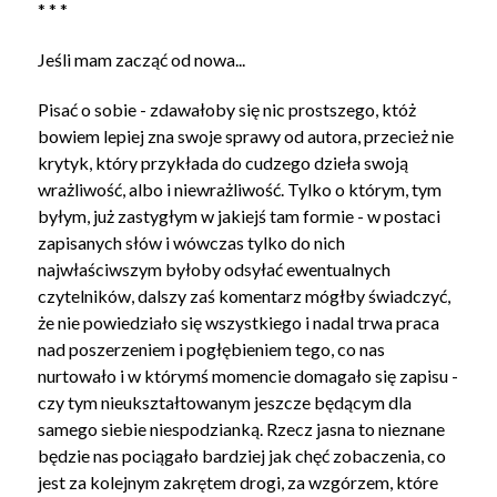
* * *
Jeśli mam zacząć od nowa...
Pisać o sobie - zdawałoby się nic prostszego, któż
bowiem lepiej zna swoje sprawy od autora, przecież nie
krytyk, który przykłada do cudzego dzieła swoją
wrażliwość, albo i niewrażliwość. Tylko o którym, tym
byłym, już zastygłym w jakiejś tam formie - w postaci
zapisanych słów i wówczas tylko do nich
najwłaściwszym byłoby odsyłać ewentualnych
czytelników, dalszy zaś komentarz mógłby świadczyć,
że nie powiedziało się wszystkiego i nadal trwa praca
nad poszerzeniem i pogłębieniem tego, co nas
nurtowało i w którymś momencie domagało się zapisu -
czy tym nieukształtowanym jeszcze będącym dla
samego siebie niespodzianką. Rzecz jasna to nieznane
będzie nas pociągało bardziej jak chęć zobaczenia, co
jest za kolejnym zakrętem drogi, za wzgórzem, które