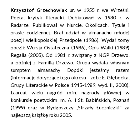
Krzysztof Grzechowiak
ur. w 1955 r. we Wrześni.
Poeta, krytyk literacki. Debiutował w 1980 r. w
Radarze. Publikował w Nurcie, Okolicach, Tytule i
prasie codziennej. Brał udział w almanachu młodej
poezji wielkopolskiej Przedpole (1986). Wydał tomy
poezji: Wersja Ostateczna (1986), Opis Walki (1989)
Regalia (2005). Od 1981 r. związany z NGP Drzewo,
a później z Familią Drzewo. Grupa wydała własnym
sumptem almanachy Dopóki jesteśmy razem
(informacje dotyczące tego okresu - zob.: E. Głębocka,
Grupy Literackie w Polsce 1945-1989, wyd. II, 2000).
Laureat wielu nagród m.in. nagrody głównej w
konkursie poetyckim im. A. i St. Babińskich, Poznań
(1999) oraz w Bydgoszczy „Strzały Łuczniczki" za
najlepszą książkę roku 2005.