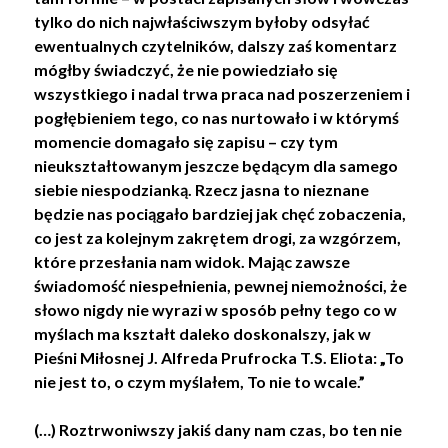
tylko do nich najwłaściwszym byłoby odsyłać
ewentualnych czytelników, dalszy zaś komentarz
mógłby świadczyć, że nie powiedziało się
wszystkiego i nadal trwa praca nad poszerzeniem i
pogłębieniem tego, co nas nurtowało i w którymś
momencie domagało się zapisu – czy tym
nieukształtowanym jeszcze będącym dla samego
siebie niespodzianką. Rzecz jasna to nieznane
będzie nas pociągało bardziej jak chęć zobaczenia,
co jest za kolejnym zakrętem drogi, za wzgórzem,
które przesłania nam widok. Mając zawsze
świadomość niespełnienia, pewnej niemożności, że
słowo nigdy nie wyrazi w sposób pełny tego co w
myślach ma kształt daleko doskonalszy, jak w
Pieśni Miłosnej J. Alfreda Prufrocka T.S. Eliota: „To
nie jest to, o czym myślałem, To nie to wcale.”
(…) Roztrwoniwszy jakiś dany nam czas, bo ten nie