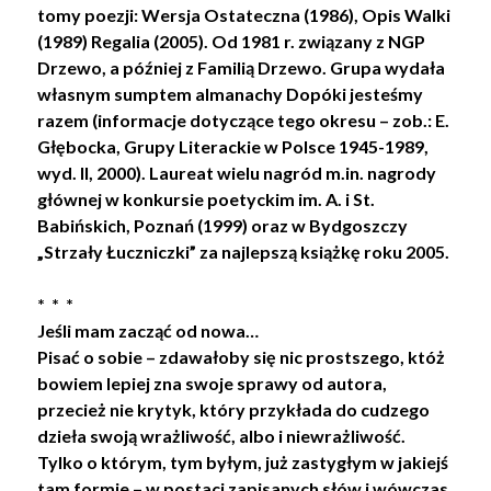
tomy poezji: Wersja Ostateczna (1986), Opis Walki
(1989) Regalia (2005). Od 1981 r. związany z NGP
Drzewo, a później z Familią Drzewo. Grupa wydała
własnym sumptem almanachy Dopóki jesteśmy
razem (informacje dotyczące tego okresu – zob.: E.
Głębocka, Grupy Literackie w Polsce 1945-1989,
wyd. II, 2000). Laureat wielu nagród m.in. nagrody
głównej w konkursie poetyckim im. A. i St.
Babińskich, Poznań (1999) oraz w Bydgoszczy
„Strzały Łuczniczki” za najlepszą książkę roku 2005.
* * *
Jeśli mam zacząć od nowa…
Pisać o sobie – zdawałoby się nic prostszego, któż
bowiem lepiej zna swoje sprawy od autora,
przecież nie krytyk, który przykłada do cudzego
dzieła swoją wrażliwość, albo i niewrażliwość.
Tylko o którym, tym byłym, już zastygłym w jakiejś
tam formie – w postaci zapisanych słów i wówczas