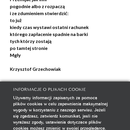
pogodnie albo z rozpaczą
i ze zdumieniem stwierdzić:
to już
kiedy czas wystawi ostatni rachunek
którego zapłacenie spadnie na barki
tych którzy zostają
po tamtej stronie
Mgły
Krzysztof Grzechowiak
INFORMACJE O PLIKACH COOKIE
Używamy informacji zapisanych za pomocą
galeria@autorska.pl
plików cookies w celu zapewnienia maksymalnej
608 596 314
wygody w korzystaniu z naszego serwisu. Jeżeli
85-078 Bydgoszcz, ul. Chocimska 5
się zgadzasz, zatwierdź komunikat, jeśli nie
wyrażasz zgody, ustawienia dotyczące plików
cookies możesz zmienić w swojej przeglądarce.
Na początek