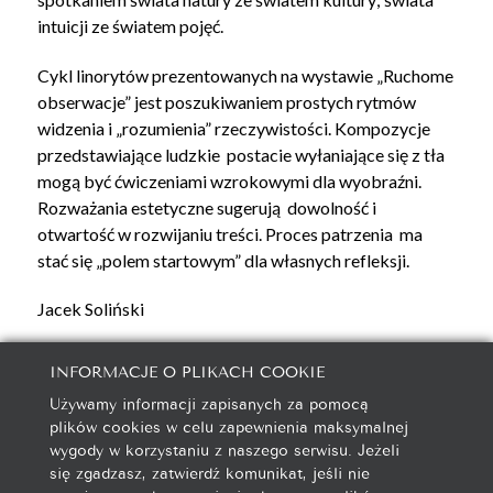
intuicji ze światem pojęć.
Cykl linorytów prezentowanych na wystawie „Ruchome
obserwacje” jest poszukiwaniem prostych rytmów
widzenia i „rozumienia” rzeczywistości. Kompozycje
przedstawiające ludzkie postacie wyłaniające się z tła
mogą być ćwiczeniami wzrokowymi dla wyobraźni.
Rozważania estetyczne sugerują dowolność i
otwartość w rozwijaniu treści. Proces patrzenia ma
stać się „polem startowym” dla własnych refleksji.
Jacek Soliński
INFORMACJE O PLIKACH COOKIE
Używamy informacji zapisanych za pomocą
galeria@autorska.pl
plików cookies w celu zapewnienia maksymalnej
608 596 314
wygody w korzystaniu z naszego serwisu. Jeżeli
85-078 Bydgoszcz, ul. Chocimska 5
się zgadzasz, zatwierdź komunikat, jeśli nie