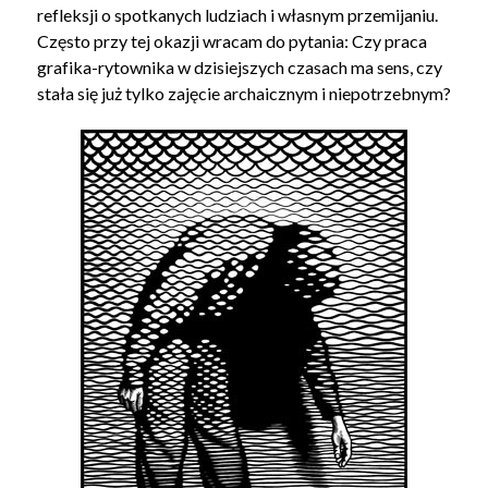
refleksji o spotkanych ludziach i własnym przemijaniu.
Często przy tej okazji wracam do pytania: Czy praca
grafika-rytownika w dzisiejszych czasach ma sens, czy
stała się już tylko zajęcie archaicznym i niepotrzebnym?