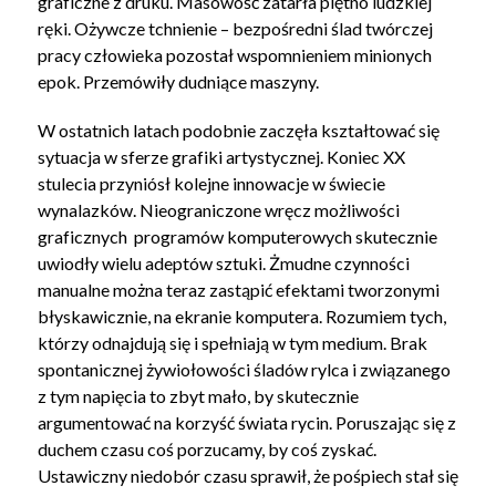
graficzne z druku. Masowość zatarła piętno ludzkiej
ręki. Ożywcze tchnienie – bezpośredni ślad twórczej
pracy człowieka pozostał wspomnieniem minionych
epok. Przemówiły dudniące maszyny.
W ostatnich latach podobnie zaczęła kształtować się
sytuacja w sferze grafiki artystycznej. Koniec XX
stulecia przyniósł kolejne innowacje w świecie
wynalazków. Nieograniczone wręcz możliwości
graficznych programów komputerowych skutecznie
uwiodły wielu adeptów sztuki. Żmudne czynności
manualne można teraz zastąpić efektami tworzonymi
błyskawicznie, na ekranie komputera. Rozumiem tych,
którzy odnajdują się i spełniają w tym medium. Brak
spontanicznej żywiołowości śladów rylca i związanego
z tym napięcia to zbyt mało, by skutecznie
argumentować na korzyść świata rycin. Poruszając się z
duchem czasu coś porzucamy, by coś zyskać.
Ustawiczny niedobór czasu sprawił, że pośpiech stał się