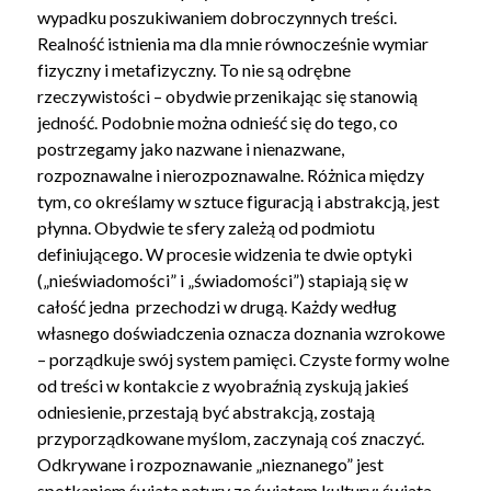
wypadku poszukiwaniem dobroczynnych treści.
Realność istnienia ma dla mnie równocześnie wymiar
fizyczny i metafizyczny. To nie są odrębne
rzeczywistości – obydwie przenikając się stanowią
jedność. Podobnie można odnieść się do tego, co
postrzegamy jako nazwane i nienazwane,
rozpoznawalne i nierozpoznawalne. Różnica między
tym, co określamy w sztuce figuracją i abstrakcją, jest
płynna. Obydwie te sfery zależą od podmiotu
definiującego. W procesie widzenia te dwie optyki
(„nieświadomości” i „świadomości”) stapiają się w
całość jedna przechodzi w drugą. Każdy według
własnego doświadczenia oznacza doznania wzrokowe
– porządkuje swój system pamięci. Czyste formy wolne
od treści w kontakcie z wyobraźnią zyskują jakieś
odniesienie, przestają być abstrakcją, zostają
przyporządkowane myślom, zaczynają coś znaczyć.
Odkrywane i rozpoznawanie „nieznanego” jest
spotkaniem świata natury ze światem kultury; świata