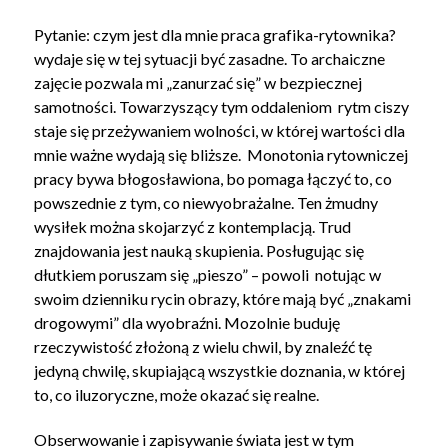
Pytanie: czym jest dla mnie praca grafika-rytownika?
wydaje się w tej sytuacji być zasadne. To archaiczne
zajęcie pozwala mi „zanurzać się” w bezpiecznej
samotności. Towarzyszący tym oddaleniom rytm ciszy
staje się przeżywaniem wolności, w której wartości dla
mnie ważne wydają się bliższe. Monotonia rytowniczej
pracy bywa błogosławiona, bo pomaga łączyć to, co
powszednie z tym, co niewyobrażalne. Ten żmudny
wysiłek można skojarzyć z kontemplacją. Trud
znajdowania jest nauką skupienia. Posługując się
dłutkiem poruszam się „pieszo” – powoli notując w
swoim dzienniku rycin obrazy, które mają być „znakami
drogowymi” dla wyobraźni. Mozolnie buduję
rzeczywistość złożoną z wielu chwil, by znaleźć tę
jedyną chwilę, skupiającą wszystkie doznania, w której
to, co iluzoryczne, może okazać się realne.
Obserwowanie i zapisywanie świata jest w tym