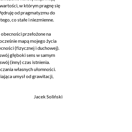
 wartości, w którym pragnę się
 Wędruję od pragmatyzmu do
go, co stałe i niezmienne.
y obecności przełożone na
nocześnie mapą mojego życia
ości (fizycznej i duchowej).
a swój głęboki sens w samym
ój (inny) czas istnienia.
aczania własnych ułomności.
ająca umysł od grawitacji,
Jacek Soliński