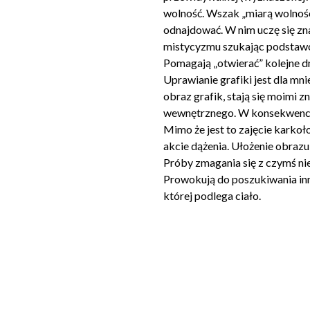
wolność. Wszak „miarą wolności
odnajdować. W nim uczę się zn
mistycyzmu szukając podstawow
Pomagają „otwierać” kolejne d
Uprawianie grafiki jest dla m
obraz grafik, stają się moimi
wewnętrznego. W konsekwencji 
Mimo że jest to zajęcie karkoł
akcie dążenia. Ułożenie obrazu 
Próby zmagania się z czymś ni
Prowokują do poszukiwania inne
której podlega ciało.