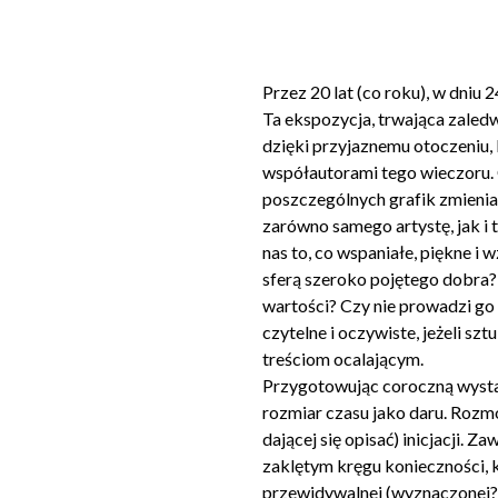
Przez 20 lat (co roku), w dniu
Ta ekspozycja, trwająca zaledwi
dzięki przyjaznemu otoczeniu, k
współautorami tego wieczoru. C
poszczególnych grafik zmieniam
zarówno samego artystę, jak i 
nas to, co wspaniałe, piękne i 
sferą szeroko pojętego dobra?
wartości? Czy nie prowadzi go 
czytelne i oczywiste, jeżeli sz
treściom ocalającym.
Przygotowując coroczną wysta
rozmiar czasu jako daru. Rozmo
dającej się opisać) inicjacji.
zaklętym kręgu konieczności, k
przewidywalnej (wyznaczonej?) 