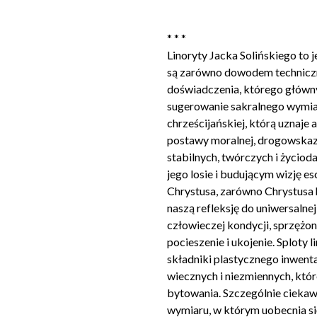
* * *
Linoryty Jacka Solińskiego to j
są zarówno dowodem techniczne
doświadczenia, którego główn
sugerowanie sakralnego wymiaru 
chrześcijańskiej, którą uznaje
postawy moralnej, drogowskaz,
stabilnych, twórczych i życio
jego losie i budującym wizję e
Chrystusa, zarówno Chrystusa 
naszą refleksję do uniwersalnej
człowieczej kondycji, sprzężon
pocieszenie i ukojenie. Sploty l
składniki plastycznego inwent
wiecznych i niezmiennych, któr
bytowania. Szczególnie ciekawa
wymiaru, w którym uobecnia się