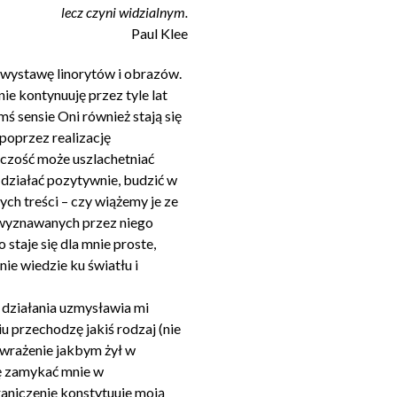
lecz czyni widzialnym.
Paul Klee
ą wystawę linorytów i obrazów.
ie kontynuuję przez tyle lat
mś sensie Oni również stają się
poprzez realizację
rczość może uszlachetniać
 działać pozytywnie, budzić w
ych treści – czy wiążemy je ze
i wyznawanych przez niego
taje się dla mnie proste,
nie wiedzie ku światłu i
działania uzmysławia mi
u przechodzę jakiś rodzaj (nie
 wrażenie jakbym żył w
ię zamykać mnie w
raniczenie konstytuuje moją