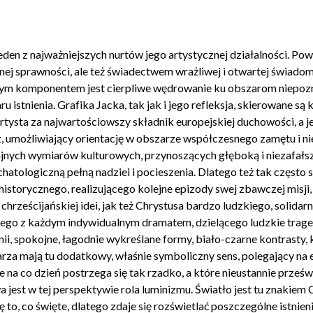
eden z najważniejszych nurtów jego artystycznej działalności. Pows
j sprawności, ale też świadectwem wrażliwej i otwartej świadom
ym komponentem jest cierpliwe wędrowanie ku obszarom niepozn
istnienia. Grafika Jacka, tak jak i jego refleksja, skierowane są 
 artysta za najwartościowszy składnik europejskiej duchowości, a j
 umożliwiający orientację w obszarze współczesnego zamętu i nie
dajnych wymiarów kulturowych, przynoszących głęboką i niezafał
schatologiczną pełną nadziei i pocieszenia. Dlatego też tak częst
historycznego, realizującego kolejne epizody swej zbawczej misj
 chrześcijańskiej idei, jak też Chrystusa bardzo ludzkiego, solid
ego z każdym indywidualnym dramatem, dzielącego ludzkie tragedi
inii, spokojne, łagodnie wykreślane formy, biało-czarne kontrasty, 
arza mają tu dodatkowy, właśnie symboliczny sens, polegający na
e na co dzień postrzega się tak rzadko, a które nieustannie prześw
 jest w tej perspektywie rola luminizmu. Światło jest tu znakiem
 to, co święte, dlatego zdaje się rozświetlać poszczególne istnien