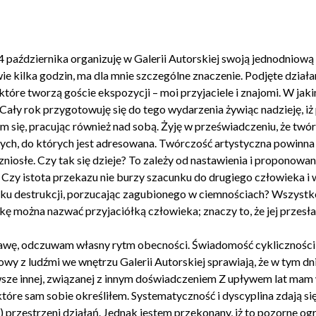
 24 października organizuję w Galerii Autorskiej swoją jednodniow
e kilka godzin, ma dla mnie szczególne znaczenie. Podjęte działan
tóre tworzą goście ekspozycji – moi przyjaciele i znajomi. W jaki
ały rok przygotowuję się do tego wydarzenia żywiąc nadzieję, iż 
 się, pracując również nad sobą. Żyję w przeświadczeniu, że twó
tych, do których jest adresowana. Twórczość artystyczna powinna
wzniosłe. Czy tak się dzieje? To zależy od nastawienia i proponowan
 Czy istota przekazu nie burzy szacunku do drugiego człowieka 
ku destrukcji, porzucając zagubionego w ciemnościach? Wszystko s
tukę można nazwać przyjaciółką człowieka; znaczy to, że jej przesła
wę, odczuwam własny rytm obecności. Świadomość cykliczności 
wy z ludźmi we wnętrzu Galerii Autorskiej sprawiają, że w tym dni
 Zawsze innej, związanej z innym doświadczeniem Z upływem lat mam
tóre sam sobie określiłem. Systematyczność i dyscyplina zdają s
przestrzeni działań. Jednak jestem przekonany, iż to pozorne og