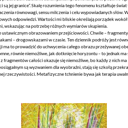
 są jej granice”. Skalę rozumienia tego fenomenu kształtuje świat
aczenia równowagi, sensu milczenia i celu wypowiadanych słów.
ych odpowiedzi. Wartości mi bliskie określają porządek wokół te
ni, wskazując na potrzebę różnych wymiarów skupienia.
nie ustawicznym obrazowaniem przejściowości. Chwile – fragment
 znakami – drogowskazami w czasie. Ten dziennik podróży jest rów
ma to prowadzić do uchwycenia całego obrazu przeżywanej obecn
omne, równie niemożliwe, jak dotknięcie horyzontu – to jednak m
z fragmentów całości okazuje się niemożliwe, bo każdy z nich ma sw
eosiągalnym są wyzwaniem dla wyobraźni, stają się szkołą przekr
j rzeczywistości. Metafizyczne tchnienie bywa jak terapia uwalni