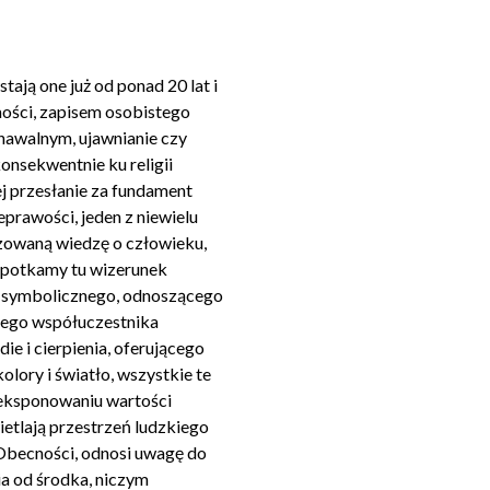
tają one już od ponad 20 lat i
ości, zapisem osobistego
awalnym, ujawnianie czy
konsekwentnie ku religii
ej przesłanie za fundament
prawości, jeden z niewielu
szowaną wiedzę o człowieku,
o spotkamy tu wizerunek
i, symbolicznego, odnoszącego
arnego współuczestnika
e i cierpienia, oferującego
kolory i światło, wszystkie te
 eksponowaniu wartości
ietlają przestrzeń ludzkiego
 Obecności, odnosi uwagę do
ia od środka, niczym