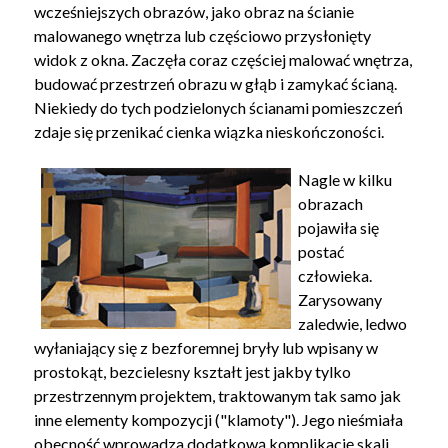
wcześniejszych obrazów, jako obraz na ścianie
malowanego wnętrza lub częściowo przysłonięty
widok z okna. Zaczęła coraz częściej malować wnętrza,
budować przestrzeń obrazu w głąb i zamykać ścianą.
Niekiedy do tych podzielonych ścianami pomieszczeń
zdaje się przenikać cienka wiązka nieskończoności.
Nagle w kilku
obrazach
pojawiła się
postać
człowieka.
Zarysowany
zaledwie, ledwo
wyłaniający się z bezforemnej bryły lub wpisany w
prostokąt, bezcielesny kształt jest jakby tylko
przestrzennym projektem, traktowanym tak samo jak
inne elementy kompozycji ("klamoty"). Jego nieśmiała
obecność wprowadza dodatkową komplikację skali,