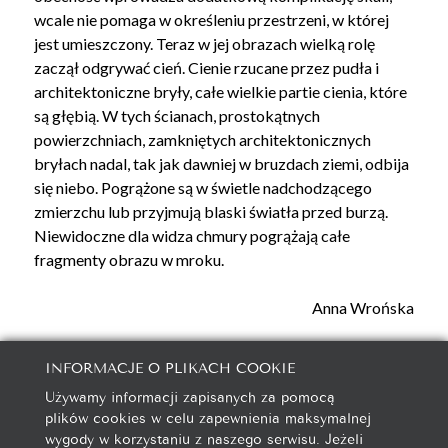
wcale nie pomaga w określeniu przestrzeni, w której
jest umieszczony. Teraz w jej obrazach wielką rolę
zaczął odgrywać cień. Cienie rzucane przez pudła i
architektoniczne bryły, całe wielkie partie cienia, które
są głębią. W tych ścianach, prostokątnych
powierzchniach, zamkniętych architektonicznych
bryłach nadal, tak jak dawniej w bruzdach ziemi, odbija
się niebo. Pogrążone są w świetle nadchodzącego
zmierzchu lub przyjmują blaski światła przed burzą.
Niewidoczne dla widza chmury pogrążają całe
fragmenty obrazu w mroku.
Anna Wrońska
INFORMACJE O PLIKACH COOKIE
Używamy informacji zapisanych za pomocą
galeria@autorska.pl
plików cookies w celu zapewnienia maksymalnej
608 596 314
wygody w korzystaniu z naszego serwisu. Jeżeli