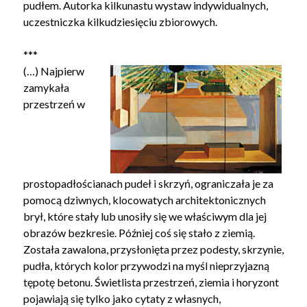
pudłem. Autorka kilkunastu wystaw indywidualnych,
uczestniczka kilkudziesięciu zbiorowych.
***
(…) Najpierw
zamykała
przestrzeń w
prostopadłościanach pudeł i skrzyń, ograniczała je za
pomocą dziwnych, klocowatych architektonicznych
brył, które stały lub unosiły się we właściwym dla jej
obrazów bezkresie. Później coś się stało z ziemią.
Została zawalona, przysłonięta przez podesty, skrzynie,
pudła, których kolor przywodzi na myśl nieprzyjazną
tępotę betonu. Świetlista przestrzeń, ziemia i horyzont
pojawiają się tylko jako cytaty z własnych,