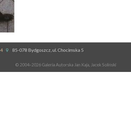
14
85-078 Bydgoszcz, ul. Chocimska 5
© 2004–2026 Galeria Autorska Jan Kaja, Jacek Soliński