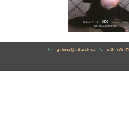
galeria@autorska.pl
608 596 3