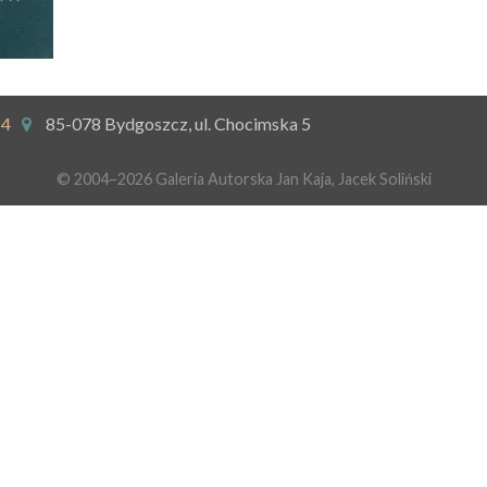
14
85-078 Bydgoszcz, ul. Chocimska 5
© 2004–2026 Galeria Autorska Jan Kaja, Jacek Soliński