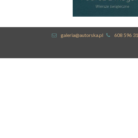
galeria@autorska.pl
608 596 3