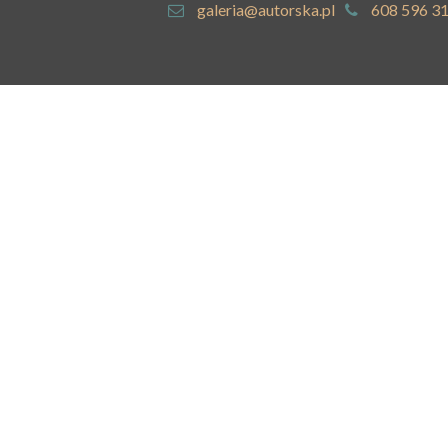
galeria@autorska.pl
608 596 3