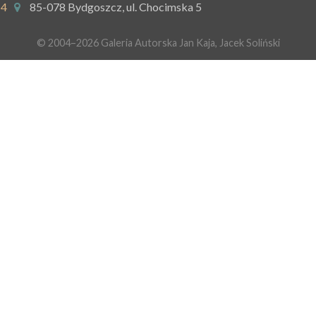
14
85-078 Bydgoszcz, ul. Chocimska 5
© 2004–2026 Galeria Autorska Jan Kaja, Jacek Soliński