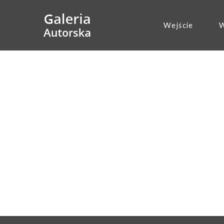
Wejście
W