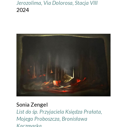
Jerozolima, Via Dolorosa, Stacja VIII
2024
Sonia Zengel
List do śp. Przyjaciela Księdza Prałata,
Mojego Proboszcza, Bronisława
Kaczmarka