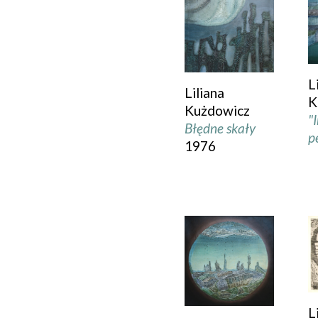
L
Liliana
K
Kużdowicz
"
Błędne skały
p
1976
L