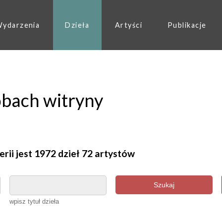
ydarzenia
Dzieła
Artyści
Publikacje
obach witryny
erii jest 1972 dzieł 72 artystów
Szukaj
wpisz tytuł dzieła