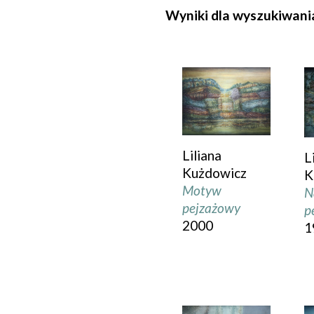
Wyniki dla wyszukiwania
Liliana
L
Kużdowicz
K
Motyw
N
pejzażowy
p
2000
1