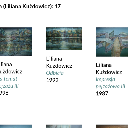
 (Liliana Kużdowicz): 17
Liliana
iliana
Liliana
Kużdowicz
użdowicz
Kużdowicz
Odbicia
a temat
Impresja
1992
ejzażu III
pejzażowa III
996
1987