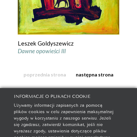
Leszek Goldyszewicz
Dawne opowieści III
poprzednia strona
następna strona
INFORMACJE O PLIKACH COOKIE
Używamy informacji zapisanych za pomocą
galeria@autorska.pl
plików cookies w celu zapewnienia maksymalnej
608 596 314
wygody w korzystaniu z naszego serwisu. Jeżeli
85-078 Bydgoszcz, ul. Chocimska 5
się zgadzasz, zatwierdź komunikat, jeśli nie
wyrażasz zgody, ustawienia dotyczące plików
cookies możesz zmienić w swojej przeglądarce.