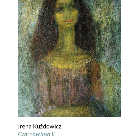
Irena Kużdowicz
Czarnowłosa II