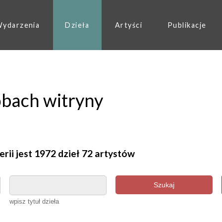
ydarzenia
Dzieła
Artyści
Publikacje
obach witryny
erii jest 1972 dzieł 72 artystów
Szukaj
wpisz tytuł dzieła