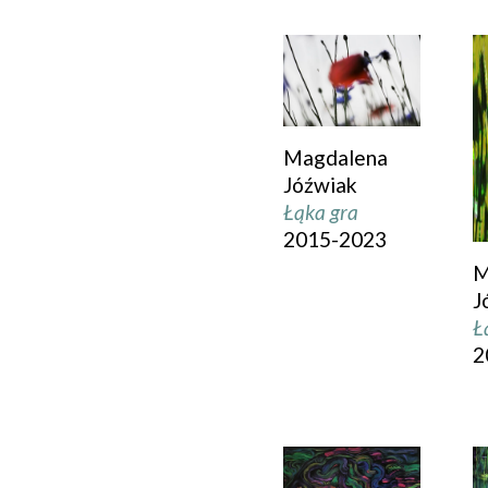
Magdalena
Jóźwiak
Łąka gra
2015-2023
M
J
Ł
2