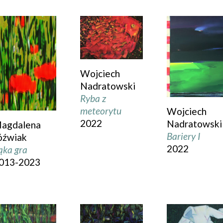
Wojciech
Nadratowski
Ryba z
meteorytu
Wojciech
2022
Nadratowski
agdalena
Bariery I
óźwiak
2022
ąka gra
013-2023