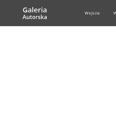
Wejście
W