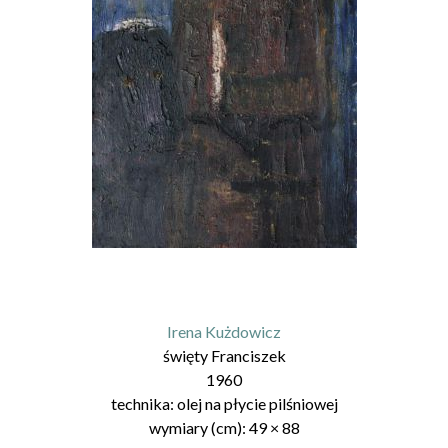
Irena Kużdowicz
święty Franciszek
1960
technika:
olej na płycie pilśniowej
wymiary (cm):
49
×
88