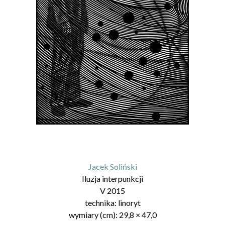
Jacek Soliński
Iluzja interpunkcji
V 2015
technika:
linoryt
wymiary (cm):
29,8
×
47,0