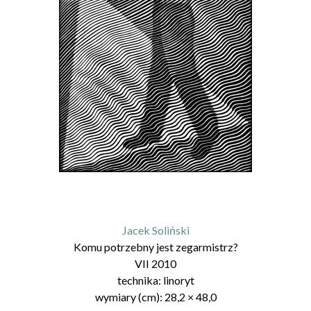
Jacek Soliński
Komu potrzebny jest zegarmistrz?
VII 2010
technika:
linoryt
wymiary (cm):
28,2
×
48,0