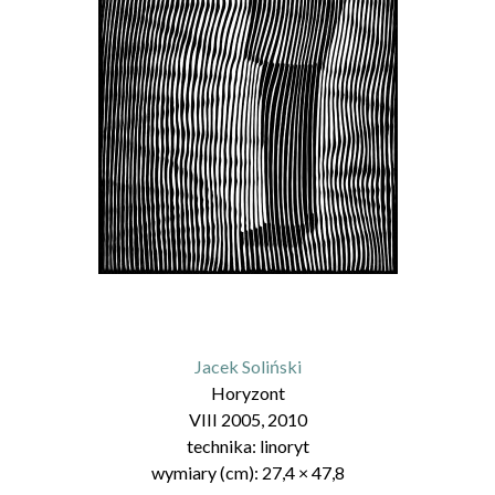
Jacek Soliński
Horyzont
VIII 2005, 2010
technika:
linoryt
wymiary (cm):
27,4
×
47,8