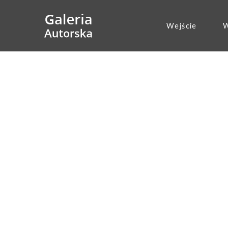
Wejście
W