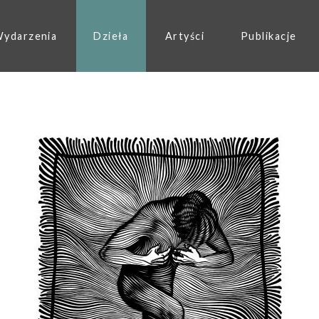
ydarzenia
Dzieła
Artyści
Publikacje