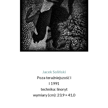
Jacek Soliński
Poza teraźniejszość I
I 1991
technika:
linoryt
wymiary (cm):
23,9
×
41,0