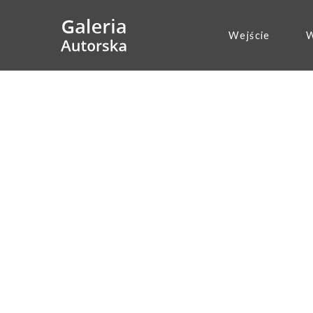
Wejście
W