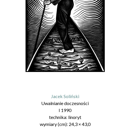
Jacek Soliński
Uwalnianie doczesności
I 1990
technika:
linoryt
wymiary (cm):
24,3
×
43,0