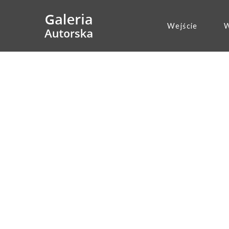
Wejście
W