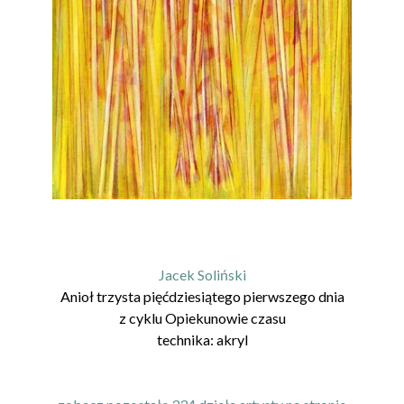
Jacek Soliński
Anioł trzysta pięćdziesiątego pierwszego dnia
z cyklu
Opiekunowie czasu
technika:
akryl