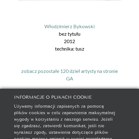
Włodzimierz Bykowski
bez tytułu
2012
technika:
tusz
zobacz pozostałe 120 dzieł artysty na stronie
GA
INFORMACJE O PLIKACH COOKIE
Używamy informacji zapisanych za pomocą
galeria@autorska.pl
plików cookies w celu zapewnienia maksymalnej
608 596 314
wygody w korzystaniu z naszego serwisu. Jeżeli
85-078 Bydgoszcz, ul. Chocimska 5
się zgadzasz, zatwierdź komunikat, jeśli nie
wyrażasz zgody, ustawienia dotyczące plików
cookies możesz zmienić w swojej przeglądarce.